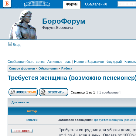
Форум
Объявления
БороФорум
Форум г.Боровичи
Вход
Сообщения без ответов
|
Активные темы
|
Новое в Барахолке
|
Флудорай
|
Клиника
Список форумов
»
Объявления
»
Работа
Требуется женщина (возможно пенсионер
Страница
1
из
1
[ 1 сообщение ]
Для печати
Автор
lexarex
Заголовок сообщения:
Требуется женщина (возмож
Требуется сотрудник для уборки дома, ра
от 1 до 4 часов в день. Оплата от 1000ру