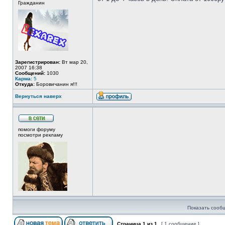
Гражданин
Зарегистрирован:
Вт мар 20,
2007 16:38
Сообщений:
1030
Карма:
5
Откуда:
Боровичанин я!!!
Вернуться наверх
помоги форуму
посмотри рекламу
Показать сооб
Страница
1
из
1
[ 1 сообщение ]