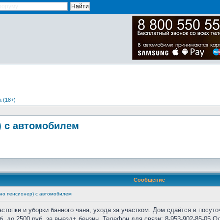
 (18+)
) с автомобилем
Сообщение
но пенсионер) с автомобилем
стопки и уборки банного чана, ухода за участком. Дом сдаётся в посуточ
б. до 2500 руб. за выезд+ бензин. Телефон для связи: 8-953-902-85-05 О