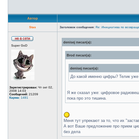
Автор
Stas
Заголовок сообщения:
Re: Инициатива по возвращ
denisej писал(а):
Super GoD
Brod писал(а):
denisej писал(а):
До какой именно цифры? Телик уже
Зарегистрирован:
Чт окт 02,
2008 14:03
Я же сказал уже: цифровое радиовещ
Сообщений:
21209
Карма:
1481
пока про это тишина.
Меня тут упрекают за то, что их "заст
А вот Ваше предложение про прием циф
без дела