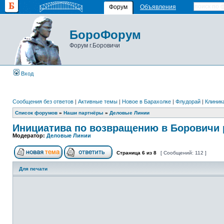
Форум
Объявления
БороФорум
Форум г.Боровичи
Вход
Сообщения без ответов
|
Активные темы
|
Новое в Барахолке
|
Флудорай
|
Клиника
Список форумов
»
Наши партнёры
»
Деловые Линии
Инициатива по возвращению в Боровичи 
Модератор:
Деловые Линии
Страница
6
из
8
[ Сообщений: 112 ]
Для печати