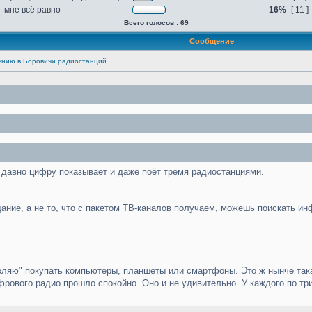
мне всё равно
16%
[ 11 ]
Всего голосов : 69
Сообщение
ению в Боровичи радиостанций.
 давно цифру показывает и даже поёт тремя радиостанциями.
ание, а не то, что с пакетом ТВ-каналов получаем, можешь поискать и
авляю" покупать компьютеры, планшеты или смартфоны. Это ж нынче такая
рового радио прошло спокойно. Оно и не удивительно. У каждого по т