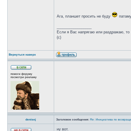
Ага, планшет просить не буду
патаму
_________________
Если я Вас напрягаю или раздражаю, то В
(с)
Вернуться наверх
помоги форуму
посмотри рекламу
denisej
Заголовок сообщения:
Re: Инициатива по возвращ
ну вот.