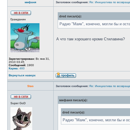
мифаня
Заголовок сообщения:
Re: Инициатива по возвращ
dred писал(а):
Гражданин
Радио "Маяк", конечно, могли бы и ос
А что там хорошего кроме Стилавина?
Зарегистрирован:
Вс янв 31,
2010 03:45
Сообщений:
1900
Карма:
460
Вернуться наверх
Stas
Заголовок сообщения:
Re: Инициатива по возвращ
мифаня писал(а):
Super GoD
dred писал(а):
Радио "Маяк", конечно, могли бы и 