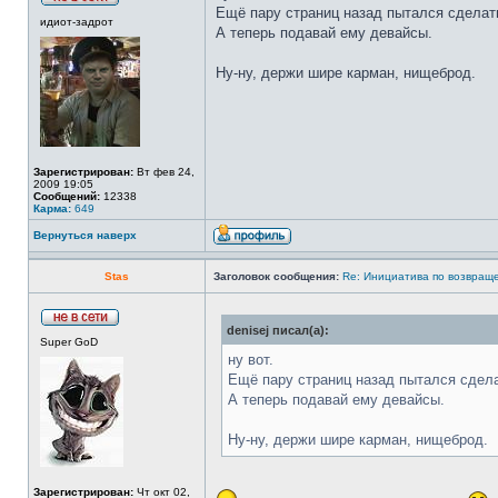
Ещё пару страниц назад пытался сделать
идиот-задрот
А теперь подавай ему девайсы.
Ну-ну, держи шире карман, нищеброд.
Зарегистрирован:
Вт фев 24,
2009 19:05
Сообщений:
12338
Карма:
649
Вернуться наверх
Stas
Заголовок сообщения:
Re: Инициатива по возвращ
denisej писал(а):
Super GoD
ну вот.
Ещё пару страниц назад пытался сдела
А теперь подавай ему девайсы.
Ну-ну, держи шире карман, нищеброд.
Зарегистрирован:
Чт окт 02,