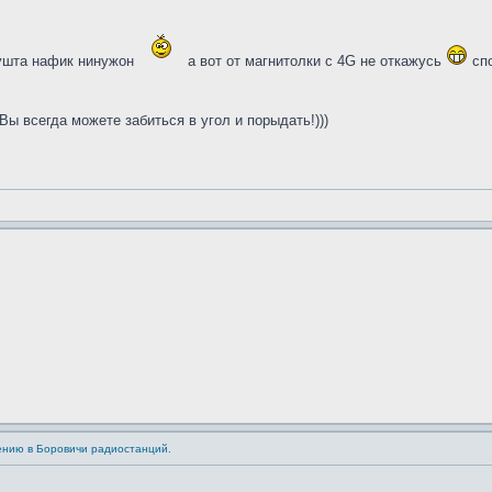
шта нафик нинужон
а вот от магнитолки с 4G не откажусь
спо
ы всегда можете забиться в угол и порыдать!)))
ению в Боровичи радиостанций.