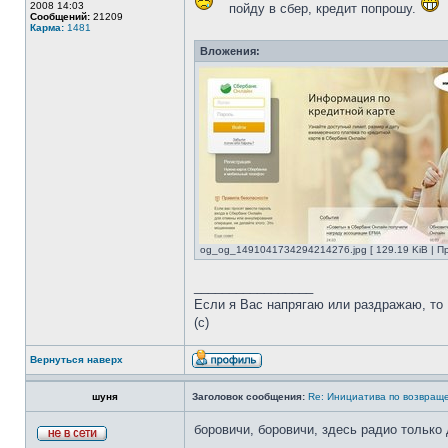
2008 14:03
пойду в сбер, кредит попрошу.
Сообщений:
21209
Карма:
1481
Вложения:
og_og_1491041734294214276.jpg [ 129.19 KiB | П
_________________
Если я Вас напрягаю или раздражаю, то В
(с)
Вернуться наверх
шуня
Заголовок сообщения:
Re: Инициатива по возвращ
боровичи, боровичи, здесь радио только