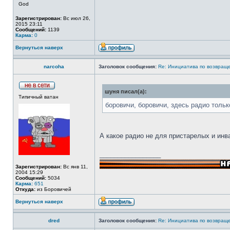
God
Зарегистрирован:
Вс июл 26,
2015 23:11
Сообщений:
1139
Карма:
0
Вернуться наверх
narcoha
Заголовок сообщения:
Re: Инициатива по возвращ
шуня писал(а):
Типичный ватан
боровичи, боровичи, здесь радио толь
А какое радио не для пристарелых и инв
_________________
Зарегистрирован:
Вс янв 11,
2004 15:29
Сообщений:
5034
Карма:
651
Откуда:
из Боровичей
Вернуться наверх
dred
Заголовок сообщения:
Re: Инициатива по возвращ