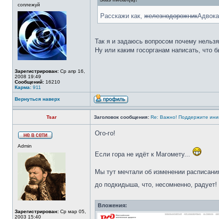
соплежуй
Расскажи как,
железнодорожник
Адвока
Так я и задаюсь вопросом почему нельзя
Ну или каким госорганам написать, что 
Зарегистрирован:
Ср апр 16,
2008 19:49
Сообщений:
16210
Карма:
911
Вернуться наверх
Tsar
Заголовок сообщения:
Re: Важно! Поддержите ини
Ого-го!
Admin
Если гора не идёт к Магомету...
Мы тут мечтали об изменении расписания
до подкидыша, что, несомненно, радует!
Вложения:
Зарегистрирован:
Ср мар 05,
2003 15:40