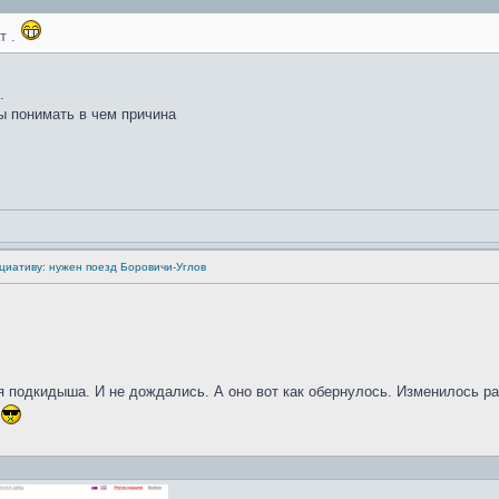
т .
.
бы понимать в чем причина
циативу: нужен поезд Боровичи-Углов
 подкидыша. И не дождались. А оно вот как обернулось. Изменилось рас