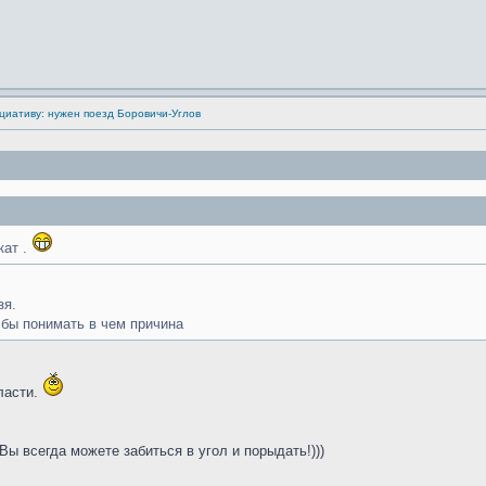
циативу: нужен поезд Боровичи-Углов
кат .
зя.
 бы понимать в чем причина
ласти.
ы всегда можете забиться в угол и порыдать!)))