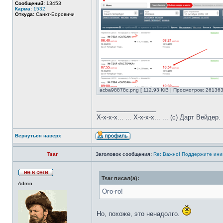
Сообщений:
13453
Карма:
1532
Откуда:
Санкт-Боровичи
acba98878c.png [ 112.93 KiB | Просмотров: 261363
_________________
Х-х-х-х... ... Х-х-х-х... ... (с) Дарт Вейдер.
Вернуться наверх
Tsar
Заголовок сообщения:
Re: Важно! Поддержите ини
Tsar писал(а):
Admin
Ого-го!
Но, похоже, это ненадолго.