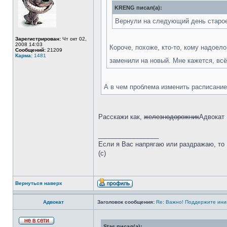
KRENG писал(а):
Вернули на следующий день старое 
Зарегистрирован:
Чт окт 02,
2008 14:03
Короче, похоже, кто-то, кому надоел
Сообщений:
21209
Карма:
1481
заменили на новый. Мне кажется, всё
А в чем проблема изменить расписание
Расскажи как,
железнодорожник
Адвокат
_________________
Если я Вас напрягаю или раздражаю, то В
(с)
Вернуться наверх
Адвокат
Заголовок сообщения:
Re: Важно! Поддержите ини
Stas писал(а):