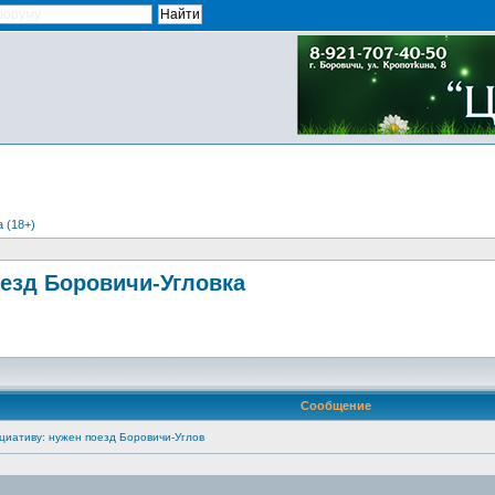
 (18+)
езд Боровичи-Угловка
Сообщение
циативу: нужен поезд Боровичи-Углов