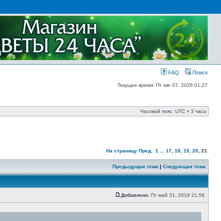
FAQ
Поиск
Текущее время: Пт авг 07, 2026 01:27
Часовой пояс: UTC + 3 часа
На страницу
Пред.
1
...
17
,
18
,
19
,
20
,
21
Предыдущая тема
|
Следующая тема
Добавлено:
Пт май 31, 2019 21:56