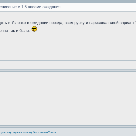
писание с 1,5 часами ожидания...
идеть в Угловке в ожидании поезда, взял ручку и нарисовал свой вариан
енно так и было.
циативу: нужен поезд Боровичи-Углов