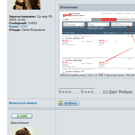
Вложения:
Зарегистрирован:
Ср мар 05,
2003 15:40
Сообщений:
13453
Карма:
1532
Откуда:
Санкт-Боровичи
68e2a1aa61.png [ 125.12 KiB | Просмотров: 261361
_________________
Х-х-х-х... ... Х-х-х-х... ... (с) Дарт Вейдер.
Вернуться наверх
Direct/Advert