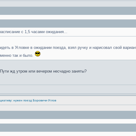
асписание с 1,5 часами ожидания...
сидеть в Угловке в ожидании поезда, взял ручку и нарисовал свой вари
именно так и было.
 Пути жд утром или вечером несчадно заняты?
циативу: нужен поезд Боровичи-Углов