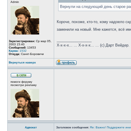
Admin
Вернули на следующий день старое рас
Короче, похоже, кто-то, кому надоело с
заменили на новый. Мне кажется, всё им
_________________
Зарегистрирован:
Ср мар 05,
2003 15:40
Х-х-х-х... ... Х-х-х-х... ... (с) Дарт Вейдер.
Сообщений:
13453
Карма:
1532
Откуда:
Санкт-Боровичи
Вернуться наверх
помоги форуму
посмотри рекламу
Адвокат
Заголовок сообщения:
Re: Важно! Поддержите ини