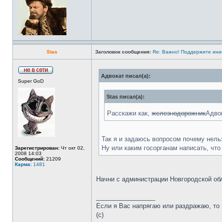
Stas
Заголовок сообщения:
Re: Важно! Поддержите ини
Адвокат писал(а):
Super GoD
Stas писал(а):
Расскажи как,
железнодорожник
Адво
Так я и задаюсь вопросом почему нель
Ну или каким госорганам написать, что
Зарегистрирован:
Чт окт 02,
2008 14:03
Сообщений:
21209
Карма:
1481
Начни с администрации Новгородской об
_________________
Если я Вас напрягаю или раздражаю, то В
(с)