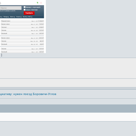
 ]
циативу: нужен поезд Боровичи-Углов