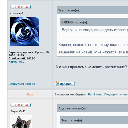
Tsar писал(а):
соплежуй
KRENG писал(а):
Вернули на следующий день старое р
Короче, похоже, кто-то, кому надоело 
заменили на новый. Мне кажется, всё 
Зарегистрирован:
Ср апр 16,
2008 19:49
Сообщений:
16210
Карма:
911
А в чем проблема изменить расписание?
Вернуться наверх
Stas
Заголовок сообщения:
Re: Важно! Поддержите ини
Адвокат писал(а):
Super GoD
Tsar писал(а):