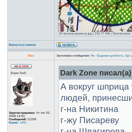
30 метров диаметр.jpg [ 156.77 KiB | Просмотров:
Вернуться наверх
Stas
Заголовок сообщения:
Re: Трудовая доблесть. Где 
Dark Zone писал(а)
Super GoD
А вокруг шприца
людей, принесши
г-на Никитина
Зарегистрирован:
Чт окт 02,
2008 14:03
г-жу Писареву
Сообщений:
21209
Карма:
1481
г-на Швагирева