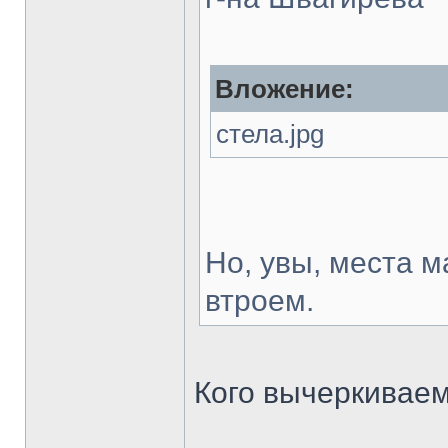
Вложение:
стела.jpg
Но, увы, места м
втроем.
Кого вычеркивае