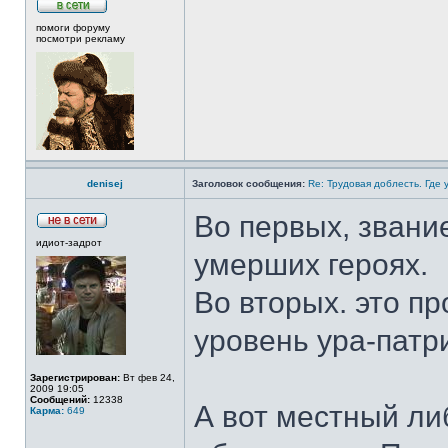
помоги форуму
посмотри рекламу
denisej
Заголовок сообщения:
Re: Трудовая доблесть. Где 
Во первых, звани
идиот-задрот
умерших героях.
Во вторых. это пр
уровень ура-патр
Зарегистрирован:
Вт фев 24,
2009 19:05
Сообщений:
12338
А вот местный ли
Карма:
649