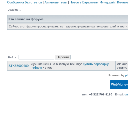
Сообщения без ответов
|
Активные темы
|
Новое в Барахолке
|
Флудорай
|
Клиника
Loading...
Кто сейчас на форуме
Сейчас этот форум просматривают: нет зарегистрированных пользователей и гости:
Найти:
Лучшие цены на бытовую технику:
Купить пароварку
ИИ ана
STKZ5000400
тефаль
- у нас!
сервис
Powered by
p
тел.:
+7(921)706-8160
E-mail:
dm