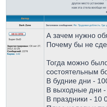
другое место установки
нам эта стела вообще не
Автор
Dark Zone
Заголовок сообщения:
Re: Трудовая доблесть. Где 
А зачем нужно об
Super GoD
Почему бы не сде
Зарегистрирован:
Сб окт 27,
2012 22:20
Сообщений:
2276
Карма:
142
Тогда можно было
состоятельным б
В будние дни - 10
В выходные дни -
В праздники - 10 