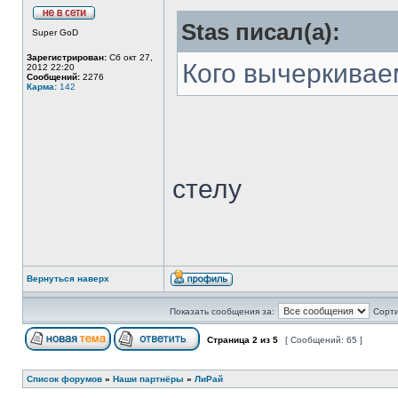
Stas писал(а):
Super GoD
Зарегистрирован:
Сб окт 27,
Кого вычеркивае
2012 22:20
Сообщений:
2276
Карма:
142
стелу
Вернуться наверх
Показать сообщения за:
Сорти
Страница
2
из
5
[ Сообщений: 65 ]
Список форумов
»
Наши партнёры
»
ЛиРай