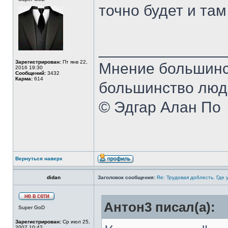
точно будет и та
______________
Зарегистрирован:
Пт янв 22,
Мнение большинст
2016 19:30
Сообщений:
3432
Карма:
614
большинство люде
© Эдгар Алан По
Вернуться наверх
didan
Заголовок сообщения:
Re: Трудовая доблесть. Где 
Антон3 писал(а):
Super GoD
Зарегистрирован:
Ср июл 25,
2007 10:42