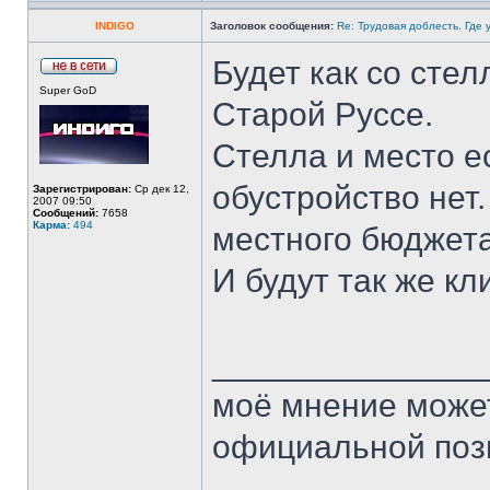
INDIGO
Заголовок сообщения:
Re: Трудовая доблесть. Где 
Будет как со сте
Super GoD
Старой Руссе.
Стелла и место ес
обустройство нет
Зарегистрирован:
Ср дек 12,
2007 09:50
Сообщений:
7658
Карма:
494
местного бюджета
И будут так же кл
______________
моё мнение может
официальной пози