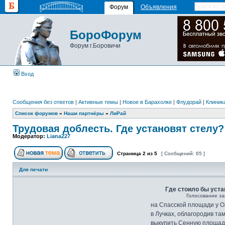
Форум
Объявления
БороФорум
Форум г.Боровичи
Вход
Сообщения без ответов
|
Активные темы
|
Новое в Барахолке
|
Флудорай
|
Клиника
Список форумов
»
Наши партнёры
»
ЛиРай
Трудовая доблесть. Где установят стелу?
Модератор:
Liana227
Страница
2
из
5
[ Сообщений: 65 ]
Для печати
Где стоило бы уста
Голосование за
на Спасской площади у 
в Лучках, облагородив та
выкупить Сенную площад