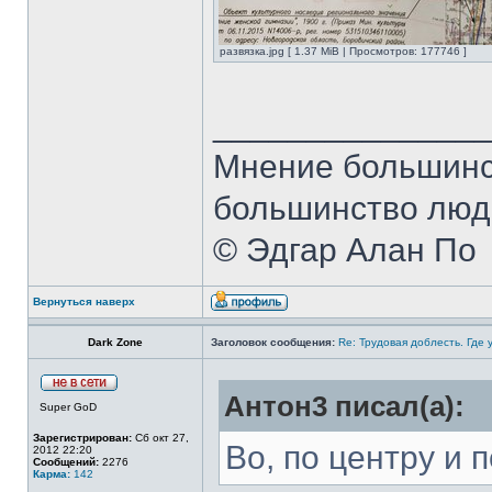
развязка.jpg [ 1.37 MiB | Просмотров: 177746 ]
______________
Мнение большинст
большинство люде
© Эдгар Алан По
Вернуться наверх
Dark Zone
Заголовок сообщения:
Re: Трудовая доблесть. Где 
Антон3 писал(а):
Super GoD
Зарегистрирован:
Сб окт 27,
Во, по центру и 
2012 22:20
Сообщений:
2276
Карма:
142