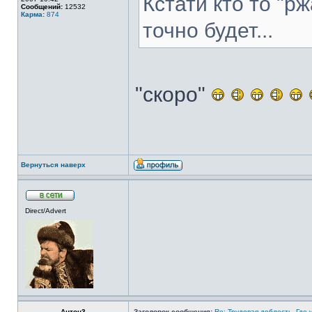
Кстати кто то "р
Сообщений:
12532
Карма:
874
точно будет...
"скоро"
Вернуться наверх
Direct/Advert
Антон3
Заголовок сообщения:
Re: Трудовая доблесть. Где 