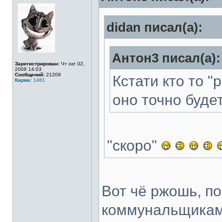
didan писал(а):
Антон3 писал(а):
Зарегистрирован:
Чт окт 02,
2008 14:03
Сообщений:
21209
Кстати кто то "
Карма:
1481
оно точно будет.
"скоро"
Вот чё ржошь, по
коммунальщиками