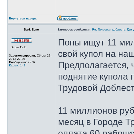
Вернуться наверх
Dark Zone
Заголовок сообщения:
Re: Трудовая доблесть. Где 
Попы ищут 11 ми
Super GoD
свой купол на наш
Зарегистрирован:
Сб окт 27,
2012 22:20
Предполагается, 
Сообщений:
2276
Карма:
142
поднятие купола 
Трудовой Доблест
11 миллионов руб
месяц в Городе Т
оплата 60 рабочих