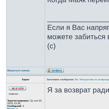
______________
Если я Вас напря
можете забиться в
(с)
Вернуться наверх
Xapov
Заголовок сообщения:
Re: Инициатива по возвращ
Я за возврат ради
новичок
Зарегистрирован:
Ср ноя 25,
2020 23:38
Сообщений:
3
Карма:
0