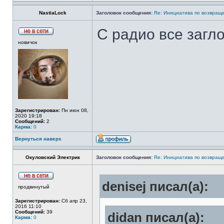
NastiaLock
Заголовок сообщения:
Re: Инициатива по возвращ
С радио все загл
новичок
Зарегистрирован:
Пн июн 08,
2020 19:18
Сообщений:
2
Карма:
0
Вернуться наверх
Окуловский Электрик
Заголовок сообщения:
Re: Инициатива по возвращ
denisej писал(а):
продвинутый
Зарегистрирован:
Сб апр 23,
2016 11:10
Сообщений:
39
didan писал(а):
Карма:
0