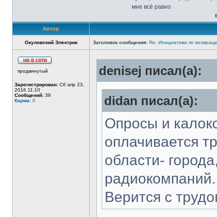
мне всё равно
Автор
Окуловский Электрик
Заголовок сообщения:
Re: Инициатива по возвращ
denisej писал(а):
продвинутый
Зарегистрирован:
Сб апр 23,
2016 11:10
Сообщений:
39
didan писал(а):
Карма:
0
Опросы и калоко
оплачивается т
области- города
радиокомпаний.
Верится с трудо