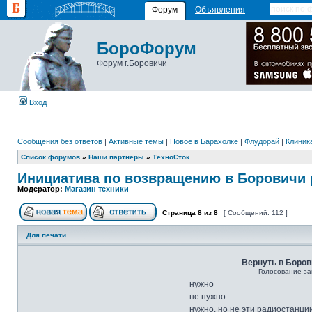
Форум
Объявления
БороФорум
Форум г.Боровичи
Вход
Сообщения без ответов
|
Активные темы
|
Новое в Барахолке
|
Флудорай
|
Клиника
Список форумов
»
Наши партнёры
»
ТехноСток
Инициатива по возвращению в Боровичи 
Модератор:
Магазин техники
Страница
8
из
8
[ Сообщений: 112 ]
Для печати
Вернуть в Боров
Голосование за
нужно
не нужно
нужно, но не эти радиостанци