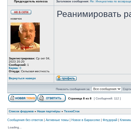
Председатель колхоза
Заголовок сообщения:
Re: Инициатива по возвращ
Реанимировать р
новичок
Зарегистрирован:
Ср окт 04,
2023 20:20
Сообщений:
1
Карма:
0
Откуда:
Сельская местность
Вернуться наверх
Показать сообщения за:
Сорти
Страница
8
из
8
[ Сообщений: 112 ]
Список форумов
»
Наши партнёры
»
ТехноСток
Сообщения без ответов
|
Активные темы
|
Новое в Барахолке
|
Флудорай
|
Клиника
Loading...