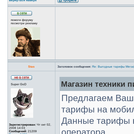
Вернуться наверх
помоги форуму
посмотри рекламу
Stas
Заголовок сообщения:
Re: Выгодные тарифы Мегаф
Магазин техники п
Super GoD
Предлагаем Ваш
тарифы на мобил
Данные тарифы н
Зарегистрирован:
Чт окт 02,
2008 14:03
оператора.
Сообщений:
21209