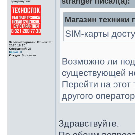
stranger писал(а):
продвинутый
Магазин техники п
SIM-карты дост
Зарегистрирован:
Вт ноя 03,
2015 18:15
Сообщений:
25
Карма:
0
Откуда:
Боровичи
Возможно ли под
существующей н
Перейти на этот
другого операто
Здравствуйте.
По обоим вопросам