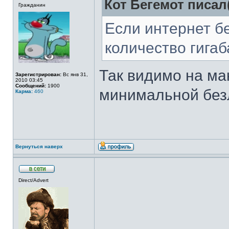
Кот Бегемот писал(
Гражданин
Если интернет б
количество гигаб
Так видимо на ма
Зарегистрирован:
Вс янв 31,
2010 03:45
Сообщений:
1900
минимальной без
Карма:
460
Вернуться наверх
Direct/Advert