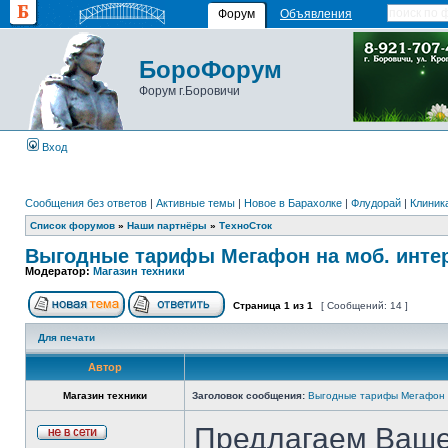
Форум
Объявления
БороФорум
Форум г.Боровичи
Вход
Сообщения без ответов
|
Активные темы
|
Новое в Барахолке
|
Флудорай
|
Клиника
Список форумов
»
Наши партнёры
»
ТехноСток
Выгодные тарифы Мегафон на моб. интер
Модератор:
Магазин техники
Страница
1
из
1
[ Сообщений: 14 ]
Для печати
Автор
Магазин техники
Заголовок сообщения:
Выгодные тарифы Мегафон н
Предлагаем Ваше