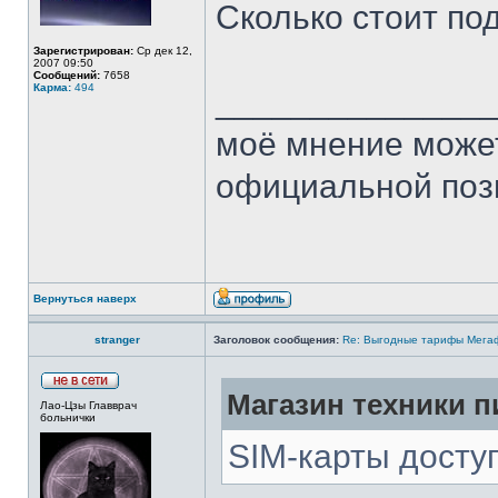
Сколько стоит по
Зарегистрирован:
Ср дек 12,
2007 09:50
Сообщений:
7658
Карма:
494
______________
моё мнение может
официальной пози
Вернуться наверх
stranger
Заголовок сообщения:
Re: Выгодные тарифы Мегаф
Магазин техники п
Лао-Цзы Главврач
больнички
SIM-карты досту