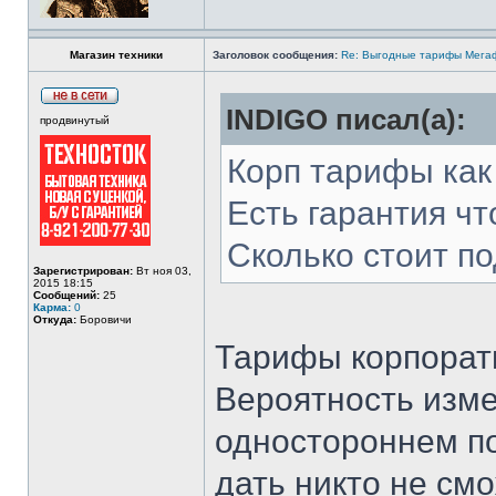
Магазин техники
Заголовок сообщения:
Re: Выгодные тарифы Мегаф
INDIGO писал(а):
продвинутый
Корп тарифы как
Есть гарантия чт
Сколько стоит п
Зарегистрирован:
Вт ноя 03,
2015 18:15
Сообщений:
25
Карма:
0
Откуда:
Боровичи
Тарифы корпорат
Вероятность изм
одностороннем по
дать никто не смо