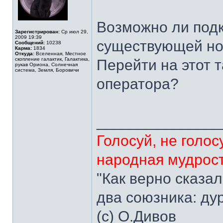
Возможно ли подк
Зарегистрирован:
Ср июл 29,
2009 19:39
существующей н
Сообщений:
10238
Карма:
1834
Откуда:
Вселенная, Местное
скопление галактик, Галактика,
Перейти на этот 
рукав Ориона, Солнечная
система, Земля, Боровичи
оператора?
______________
Голосуй, не голосу
народная мудрос
"Как верно сказал
два союзника: дур
(с) О.Дивов