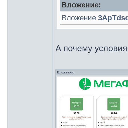
Вложение:
Вложение
3ApTdsd
А почему услови
Вложения: