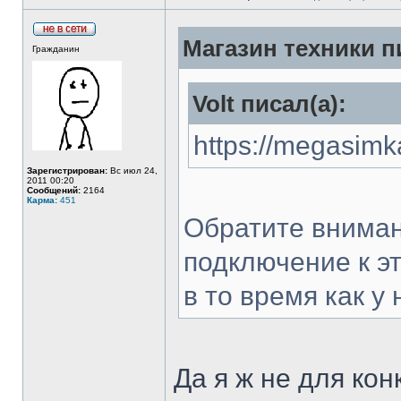
Магазин техники п
Гражданин
Volt писал(а):
https://megasimk
Зарегистрирован:
Вс июл 24,
2011 00:20
Сообщений:
2164
Карма:
451
Обратите вниман
подключение к э
в то время как у 
Да я ж не для ко