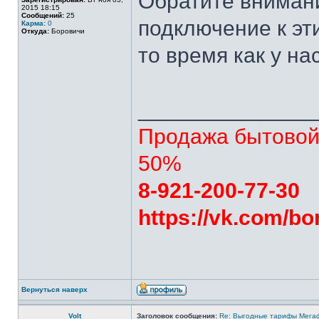
Обратите внимани
2015 18:15
Сообщений:
25
подключение к эт
Карма:
0
Откуда:
Боровичи
то время как у на
______________
Продажа бытовой 
50%
8-921-200-77-30
https://vk.com/bo
Вернуться наверх
Volt
Заголовок сообщения:
Re: Выгодные тарифы Мегаф