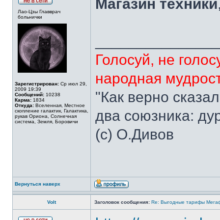
Магазин техники
Лао-Цзы Главврач
больнички
______________
Голосуй, не голосу
народная мудрос
Зарегистрирован:
Ср июл 29,
2009 19:39
"Как верно сказал
Сообщений:
10238
Карма:
1834
Откуда:
Вселенная, Местное
два союзника: дур
скопление галактик, Галактика,
рукав Ориона, Солнечная
система, Земля, Боровичи
(с) О.Дивов
Вернуться наверх
Volt
Заголовок сообщения:
Re: Выгодные тарифы Мегаф