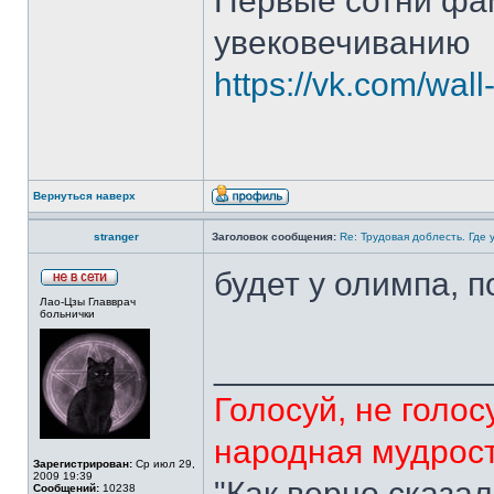
Первые сотни фам
увековечиванию
https://vk.com/wa
Вернуться наверх
stranger
Заголовок сообщения:
Re: Трудовая доблесть. Где 
будет у олимпа, 
Лао-Цзы Главврач
больнички
______________
Голосуй, не голосу
народная мудрос
Зарегистрирован:
Ср июл 29,
2009 19:39
"Как верно сказал
Сообщений:
10238