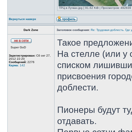
ТРЦ в Лучках.jpg [ 91.62 KiB | Просмотров: 492839 
Вернуться наверх
Dark Zone
Заголовок сообщения:
Re: Трудовая доблесть. Где 
Такое предложен
Super GoD
На стелле (или у
Зарегистрирован:
Сб окт 27,
2012 22:20
списком лишивши
Сообщений:
2276
Карма:
142
присвоения город
доблести.
Пионеры будут ту
отдавать.