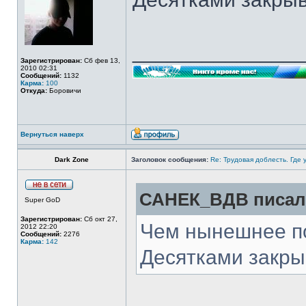
______________
Зарегистрирован:
Сб фев 13,
2010 02:31
Сообщений:
1132
Карма:
100
Откуда:
Боровичи
Вернуться наверх
Dark Zone
Заголовок сообщения:
Re: Трудовая доблесть. Где 
САНЕК_ВДВ писал(
Super GoD
Зарегистрирован:
Сб окт 27,
Чем нынешнее по
2012 22:20
Сообщений:
2276
Карма:
142
Десятками закр