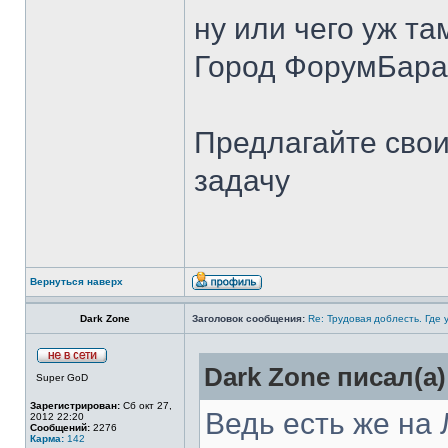
ну или чего уж та
Город ФорумБара
Предлагайте свои
задачу
Вернуться наверх
Dark Zone
Заголовок сообщения:
Re: Трудовая доблесть. Где 
Dark Zone писал(а)
Super GoD
Зарегистрирован:
Сб окт 27,
Ведь есть же на
2012 22:20
Сообщений:
2276
Карма:
142