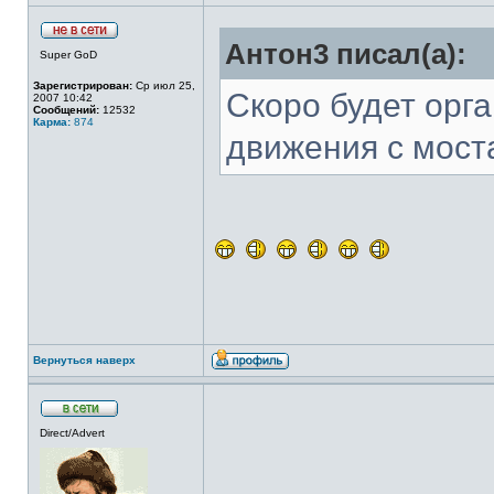
Антон3 писал(а):
Super GoD
Зарегистрирован:
Ср июл 25,
Скоро будет орг
2007 10:42
Сообщений:
12532
Карма:
874
движения с моста
Вернуться наверх
Direct/Advert