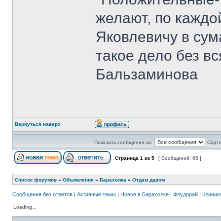
желают, по каждо
Яковлевичу в сум
такое дело без в
Бальзаминова
Вернуться наверх
Показать сообщения за:
Сорти
Страница
1
из
5
[ Сообщений: 65 ]
Список форумов
»
Объявления
»
Барахолка
»
Отдам даром
Сообщения без ответов
|
Активные темы
|
Новое в Барахолке
|
Флудорай
|
Клиника
Loading...