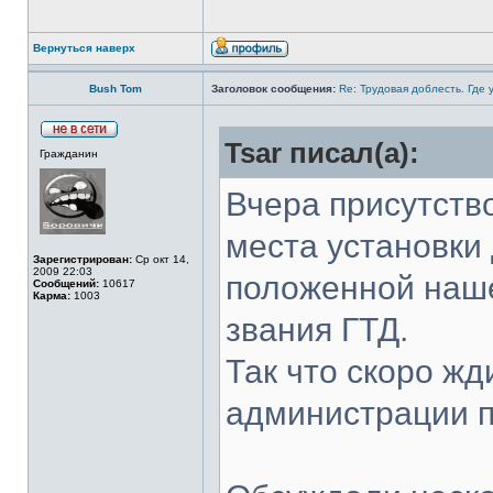
Вернуться наверх
Bush Tom
Заголовок сообщения:
Re: Трудовая доблесть. Где 
Tsar писал(а):
Гражданин
Вчера присутств
места установки
Зарегистрирован:
Ср окт 14,
2009 22:03
положенной наше
Сообщений:
10617
Карма:
1003
звания ГТД.
Так что скоро жд
администрации п