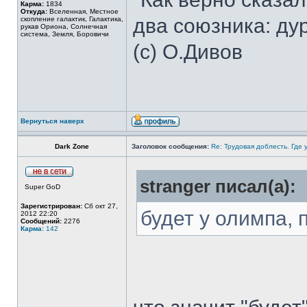
Карма:
1834
Откуда:
Вселенная, Местное
два союзника: дур
скопление галактик, Галактика,
рукав Ориона, Солнечная
система, Земля, Боровичи
(с) О.Дивов
Вернуться наверх
Dark Zone
Заголовок сообщения:
Re: Трудовая доблесть. Где 
stranger писал(а):
Super GoD
Зарегистрирован:
Сб окт 27,
будет у олимпа, 
2012 22:20
Сообщений:
2276
Карма:
142