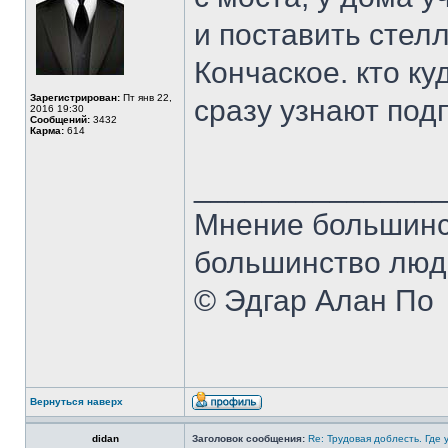
и поставить стеллу
Кончаское. кто ку
Зарегистрирован:
Пт янв 22,
сразу узнают под
2016 19:30
Сообщений:
3432
Карма:
614
______________
Мнение большинст
большинство люде
© Эдгар Алан По
Вернуться наверх
didan
Заголовок сообщения:
Re: Трудовая доблесть. Где 