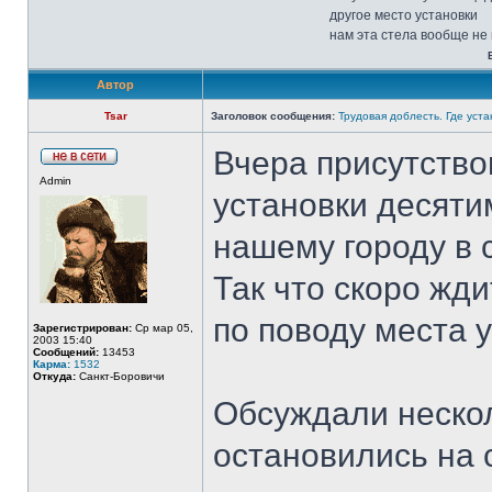
другое место установки
нам эта стела вообще не
Автор
Tsar
Заголовок сообщения:
Трудовая доблесть. Где уста
Вчера присутство
Admin
установки десяти
нашему городу в 
Так что скоро жд
по поводу места у
Зарегистрирован:
Ср мар 05,
2003 15:40
Сообщений:
13453
Карма:
1532
Откуда:
Санкт-Боровичи
Обсуждали нескол
остановились на