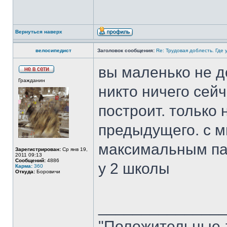
Вернуться наверх
велосипедист
Заголовок сообщения:
Re: Трудовая доблесть. Где 
вы маленько не д
Гражданин
никто ничего сей
построит. только 
предыдущего. с 
максимальным па
Зарегистрирован:
Ср янв 19,
2011 09:13
Сообщений:
4886
у 2 школы
Карма:
360
Откуда:
Боровичи
______________
"Положительные-т