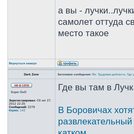
а вы - лучки..лучк
самолет оттуда с
место такое
Вернуться наверх
Dark Zone
Заголовок сообщения:
Re: Трудовая доблесть. Где 
Где вы там в Луч
Super GoD
Зарегистрирован:
Сб окт 27,
2012 22:20
В Боровичах хотя
Сообщений:
2276
Карма:
142
развлекательный 
катком