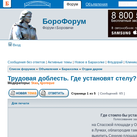
Форум
Объявления
БороФорум
Форум г.Боровичи
Вход
Сообщения без ответов
|
Активные темы
|
Новое в Барахолке
|
Флудорай
|
Клиника
Список форумов
»
Объявления
»
Барахолка
»
Отдам даром
Трудовая доблесть. Где установят стелу?
Модераторы:
Stas
,
Igoreque
Страница
1
из
5
[ Сообщений: 65 ]
Для печати
Где стоило бы уста
Голосование за
на Спасской площади у 
в Лучках, облагородив та
выкупить Сенную площад