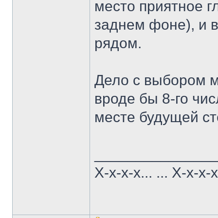
место приятное г
заднем фоне), и в
рядом.
Дело с выбором м
вроде бы 8-го чи
месте будущей ст
______________
Х-х-х-х... ... Х-х-х-