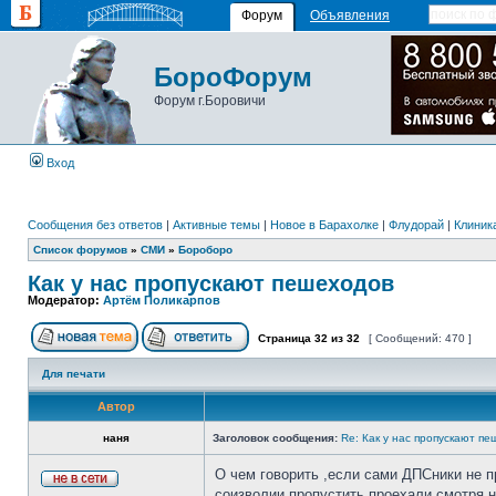
Форум
Объявления
БороФорум
Форум г.Боровичи
Вход
Сообщения без ответов
|
Активные темы
|
Новое в Барахолке
|
Флудорай
|
Клиника
Список форумов
»
СМИ
»
Бороборо
Как у нас пропускают пешеходов
Модератор:
Артём Поликарпов
Страница
32
из
32
[ Сообщений: 470 ]
Для печати
Автор
наня
Заголовок сообщения:
Re: Как у нас пропускают п
О чем говорить ,если сами ДПСники не п
соизволии пропустить проехали смотря 