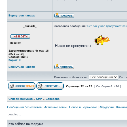
Вернуться наверх
_Zuzurik_
Заголовок сообщения:
Re: Как у нас пропускают п
новичок
Никак не пропускают
Зарегистрирован:
Чт мар 18,
2021 12:14
Сообщений:
1
Карма:
0
Вернуться наверх
Показать сообщения за:
Сорти
Страница
32
из
32
[ Сообщений: 470 ]
Список форумов
»
СМИ
»
Бороборо
Сообщения без ответов
|
Активные темы
|
Новое в Барахолке
|
Флудорай
|
Клиника
Loading...
Кто сейчас на форуме