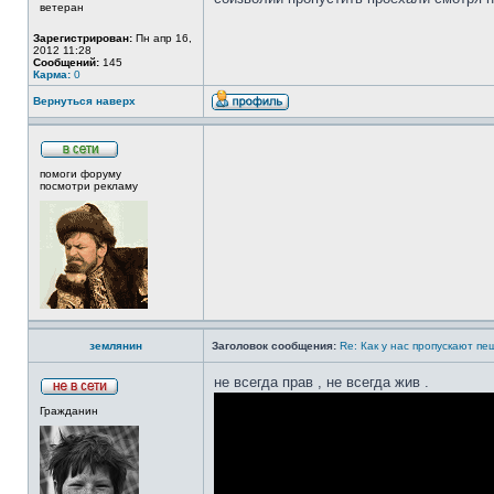
ветеран
Зарегистрирован:
Пн апр 16,
2012 11:28
Сообщений:
145
Карма:
0
Вернуться наверх
помоги форуму
посмотри рекламу
землянин
Заголовок сообщения:
Re: Как у нас пропускают п
не всегда прав , не всегда жив .
Гражданин