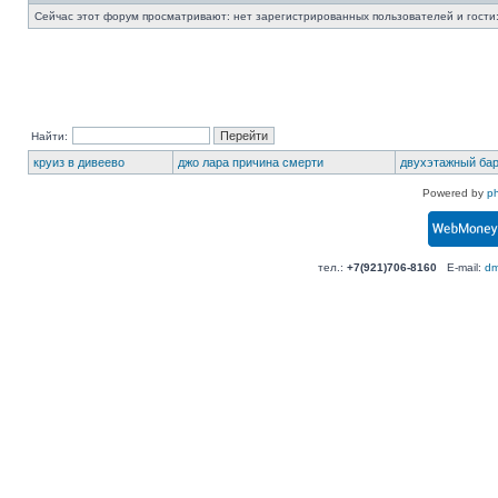
Сейчас этот форум просматривают: нет зарегистрированных пользователей и гости:
Найти:
круиз в дивеево
джо лара причина смерти
двухэтажный бар
Powered by
p
тел.:
+7(921)706-8160
E-mail:
dm