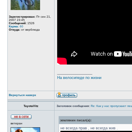
Зарегистрирован:
Пт сен 21,
2007 23:45
Сообщений:
1526
Карма:
60
Откуда:
от верблюда
_________________
На велосипеде по жизни
Вернуться наверх
TayotaVitz
Заголовок сообщения:
Re: Как у нас пропускают п
землянин писал(а):
ветеран
не всегда прав , не всегда жив .