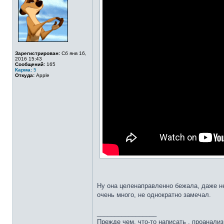
Зарегистрирован:
Сб янв 16,
2016 15:43
Сообщений:
165
Карма:
5
Откуда:
Apple
Ну она целенаправленно бежала, даже не
очень много, не однократно замечал.
_________________
Прежде чем, что-то написать , проанализ