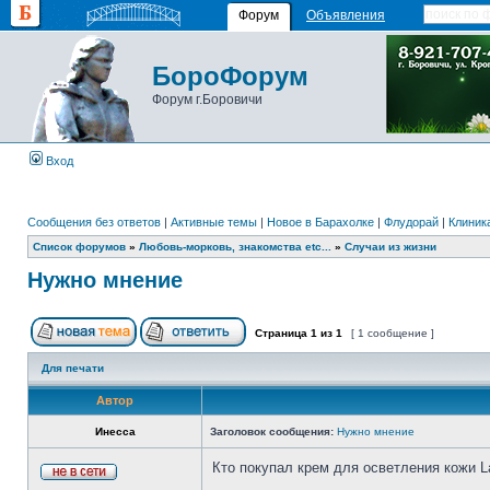
Форум
Объявления
БороФорум
Форум г.Боровичи
Вход
Сообщения без ответов
|
Активные темы
|
Новое в Барахолке
|
Флудорай
|
Клиника
Список форумов
»
Любовь-морковь, знакомства etc...
»
Случаи из жизни
Нужно мнение
Страница
1
из
1
[ 1 сообщение ]
Для печати
Автор
Инесса
Заголовок сообщения:
Нужно мнение
Кто покупал крем для осветления кожи 