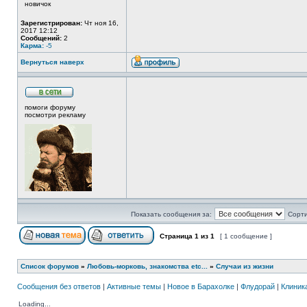
новичок
Зарегистрирован:
Чт ноя 16,
2017 12:12
Сообщений:
2
Карма:
-5
Вернуться наверх
помоги форуму
посмотри рекламу
Показать сообщения за:
Сорти
Страница
1
из
1
[ 1 сообщение ]
Список форумов
»
Любовь-морковь, знакомства etc...
»
Случаи из жизни
Сообщения без ответов
|
Активные темы
|
Новое в Барахолке
|
Флудорай
|
Клиника
Loading...