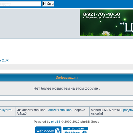
 (18+)
Информация
Нет более новых тем на этом форуме .
а купить
ИИ анализ звонков -
анализ звонков
- сервис
Мебельный магазин:
раздв
АИхаб
на сайт!
Powered by
phpBB
© 2000-2012 phpBB Group