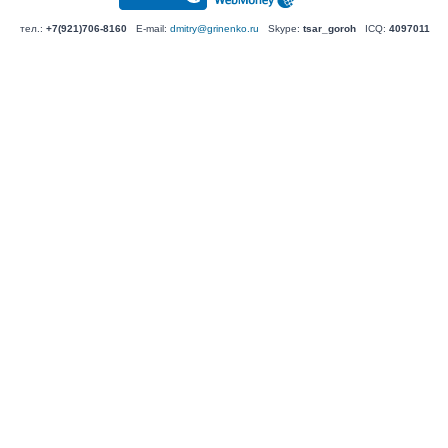
тел.:
+7(921)706-8160
E-mail:
dmitry@grinenko.ru
Skype:
tsar_goroh
ICQ:
4097011