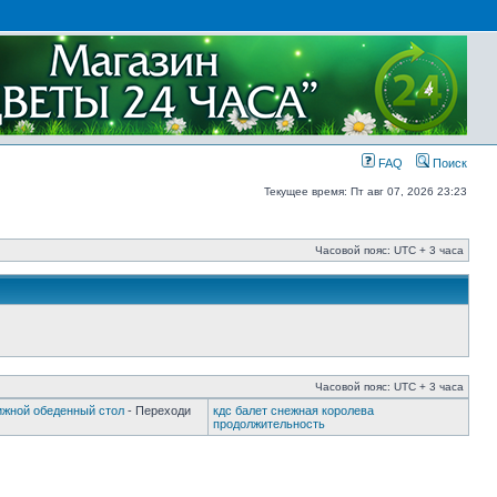
FAQ
Поиск
Текущее время: Пт авг 07, 2026 23:23
Часовой пояс: UTC + 3 часа
Часовой пояс: UTC + 3 часа
ижной обеденный стол
- Переходи
кдс балет снежная королева
продолжительность