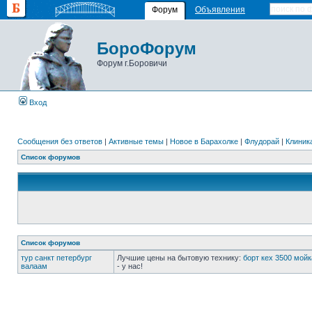
Форум
Объявления
БороФорум
Форум г.Боровичи
Вход
Сообщения без ответов
|
Активные темы
|
Новое в Барахолке
|
Флудорай
|
Клиника
Список форумов
Список форумов
тур санкт петербург
Лучшие цены на бытовую технику:
борт кех 3500 мойк
валаам
- у нас!