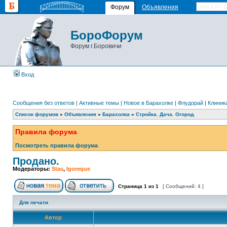
Форум
Объявления
БороФорум
Форум г.Боровичи
Вход
Сообщения без ответов
|
Активные темы
|
Новое в Барахолке
|
Флудорай
|
Клиника
Список форумов
»
Объявления
»
Барахолка
»
Стройка. Дача. Огород.
Правила форума
Посмотреть правила форума
Продано.
Модераторы:
Stas
,
Igoreque
Страница
1
из
1
[ Сообщений: 4 ]
Для печати
Автор