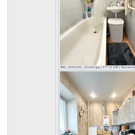
IMG_20251102_181440.jpg [ 377.21 KiB | Просмотр