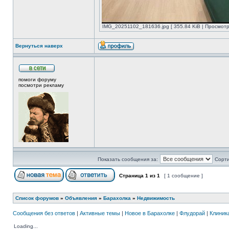
IMG_20251102_181636.jpg [ 355.84 KiB | Просмотр
Вернуться наверх
помоги форуму
посмотри рекламу
Показать сообщения за:
Сорти
Страница
1
из
1
[ 1 сообщение ]
Список форумов
»
Объявления
»
Барахолка
»
Недвижимость
Сообщения без ответов
|
Активные темы
|
Новое в Барахолке
|
Флудорай
|
Клиника
Loading...