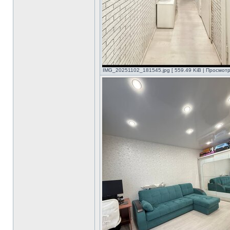
IMG_20251102_181545.jpg [ 559.49 KiB | Просмотр