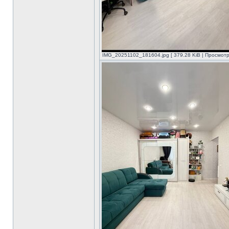
IMG_20251102_181604.jpg [ 379.28 KiB | Просмотр