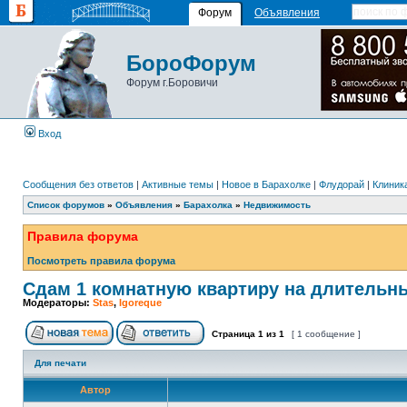
Форум
Объявления
БороФорум
Форум г.Боровичи
Вход
Сообщения без ответов
|
Активные темы
|
Новое в Барахолке
|
Флудорай
|
Клиника
Список форумов
»
Объявления
»
Барахолка
»
Недвижимость
Правила форума
Посмотреть правила форума
Сдам 1 комнатную квартиру на длительн
Модераторы:
Stas
,
Igoreque
Страница
1
из
1
[ 1 сообщение ]
Для печати
Автор