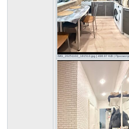
IMG_20251102_181513.jpg [ 498.97 KiB | Просмотр