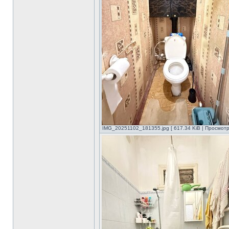
IMG_20251102_181355.jpg [ 617.34 KiB | Просмотр