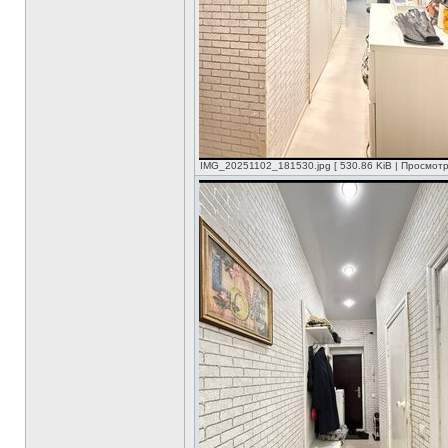
IMG_20251102_181530.jpg [ 530.86 KiB | Просмотр