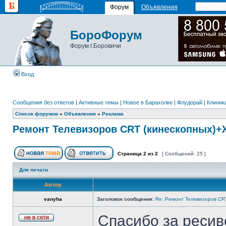
Форум
Объявления
БороФорум
Форум г.Боровичи
Вход
Сообщения без ответов
|
Активные темы
|
Новое в Барахолке
|
Флудорай
|
Клиника
Список форумов
»
Объявления
»
Реклама
Ремонт Телевизоров CRT (кинескопных)+
Страница
2
из
2
[ Сообщений: 25 ]
Для печати
Автор
vanyha
Заголовок сообщения:
Re: Ремонт Телевизоров CRT
Спасибо за ресив