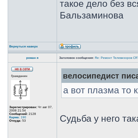
такое дело без в
Бальзаминова
Вернуться наверх
роман я
Заголовок сообщения:
Re: Ремонт Телевизоров CR
велосипедист писа
Гражданин
а вот плазма то 
Зарегистрирован:
Чт авг 07,
2008 21:54
Сообщений:
2128
Судьба у него так
Карма:
190
Откуда:
53