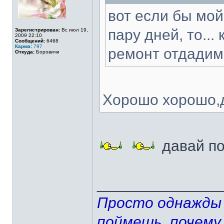
вот если бы мой
пару дней, то...
Зарегистрирован:
Вс июл 19,
2009 22:10
Сообщений:
6468
Карма:
797
ремонт отдадим
Откуда:
Боровичи
Хорошо хорошо,д
давай по
______________
Просто однажды 
поймешь, почему 