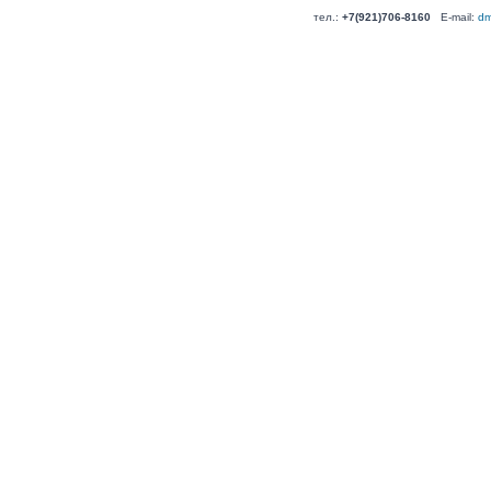
тел.:
+7(921)706-8160
E-mail:
dm