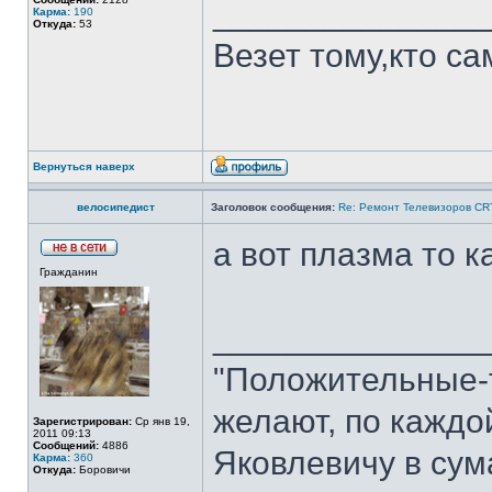
______________
Карма:
190
Откуда:
53
Везет тому,кто са
Вернуться наверх
велосипедист
Заголовок сообщения:
Re: Ремонт Телевизоров CR
а вот плазма то к
Гражданин
______________
"Положительные-т
желают, по каждо
Зарегистрирован:
Ср янв 19,
2011 09:13
Сообщений:
4886
Яковлевичу в сум
Карма:
360
Откуда:
Боровичи