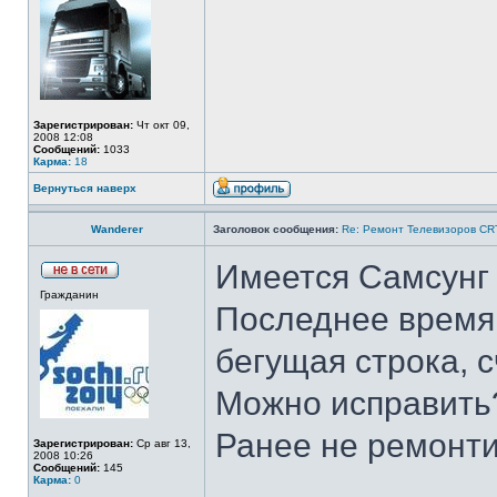
Зарегистрирован:
Чт окт 09,
2008 12:08
Сообщений:
1033
Карма:
18
Вернуться наверх
Wanderer
Заголовок сообщения:
Re: Ремонт Телевизоров CRT
Имеется Самсунг 
Гражданин
Последнее время 
бегущая строка, сч
Можно исправить
Ранее не ремонти
Зарегистрирован:
Ср авг 13,
2008 10:26
Сообщений:
145
Карма:
0