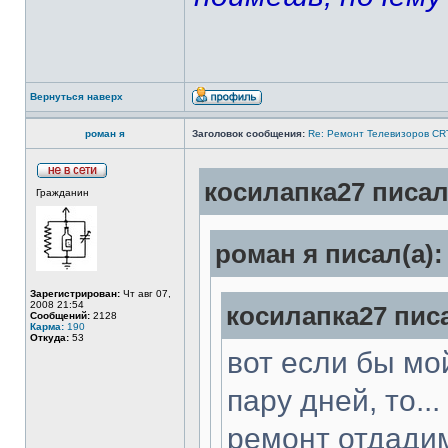
Вернуться наверх
роман я
Заголовок сообщения:
Re: Ремонт Телевизоров CRT
косилапка27 писал
Гражданин
роман я писал(а):
Зарегистрирован:
Чт авг 07,
2008 21:54
косилапка27 писа
Сообщений:
2128
Карма:
190
Откуда:
53
вот если бы мо
пару дней, то..
ремонт отдади