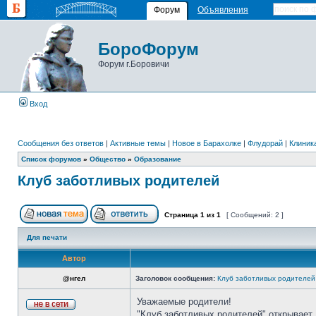
Форум
Объявления
БороФорум
Форум г.Боровичи
Вход
Сообщения без ответов
|
Активные темы
|
Новое в Барахолке
|
Флудорай
|
Клиника
Список форумов
»
Общество
»
Образование
Клуб заботливых родителей
Страница
1
из
1
[ Сообщений: 2 ]
Для печати
Автор
@нгел
Заголовок сообщения:
Клуб заботливых родителей
Уважаемые родители!
"Клуб заботливых родителей" открывает 