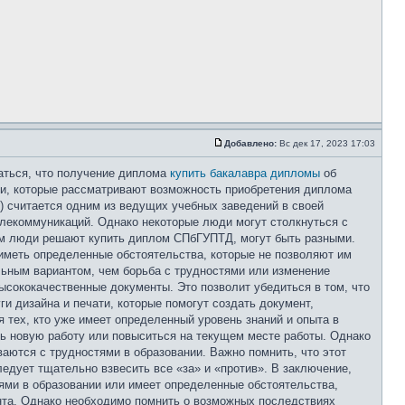
Добавлено:
Вс дек 17, 2023 17:03
аться, что получение диплома
купить бакалавра дипломы
об
ди, которые рассматривают возможность приобретения диплома
 считается одним из ведущих учебных заведений в своей
елекоммуникаций. Однако некоторые люди могут столкнуться с
рым люди решают купить диплом СПбГУПТД, могут быть разными.
 иметь определенные обстоятельства, которые не позволяют им
льным вариантом, чем борьба с трудностями или изменение
сококачественные документы. Это позволит убедиться в том, что
и дизайна и печати, которые помогут создать документ,
тех, кто уже имеет определенный уровень знаний и опыта в
ь новую работу или повыситься на текущем месте работы. Однако
аются с трудностями в образовании. Важно помнить, что этот
едует тщательно взвесить все «за» и «против». В заключение,
ями в образовании или имеет определенные обстоятельства,
нта. Однако необходимо помнить о возможных последствиях