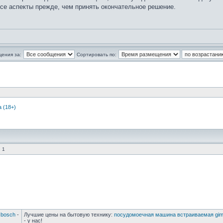
се аспекты прежде, чем принять окончательное решение.
щения за:
Сортировать по:
 (18+)
 1
 bosch
-
Лучшие цены на бытовую технику:
посудомоечная машина встраиваемая gim
- у нас!