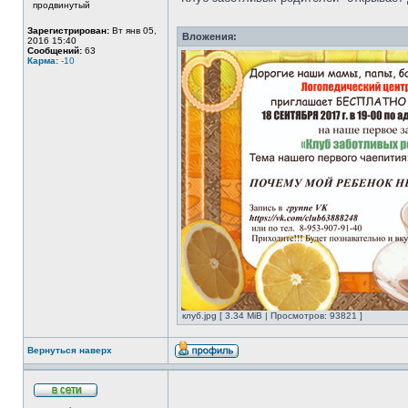
продвинутый
Зарегистрирован:
Вт янв 05,
Вложения:
2016 15:40
Сообщений:
63
Карма:
-10
клуб.jpg [ 3.34 MiB | Просмотров: 93821 ]
Вернуться наверх