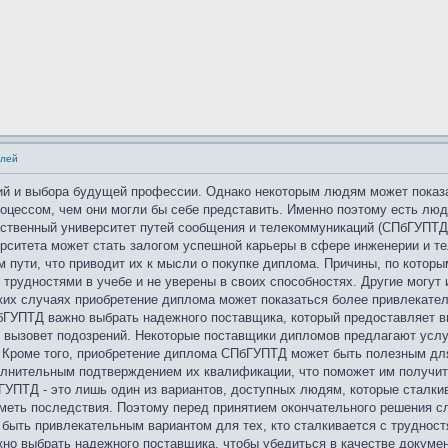
елей
ий и выбора будущей профессии. Однако некоторым людям может показ
оцессом, чем они могли бы себе представить. Именно поэтому есть лю
ственный университет путей сообщения и телекоммуникаций (СПбГУПТД)
ерситета может стать залогом успешной карьеры в сфере инженерии и т
м пути, что приводит их к мысли о покупке диплома. Причины, по кото
 трудностями в учебе и не уверены в своих способностях. Другие могут
аких случаях приобретение диплома может показаться более привлекате
бГУПТД важно выбрать надежного поставщика, который предоставляет вы
 вызовет подозрений. Некоторые поставщики дипломов предлагают услуг
 Кроме того, приобретение диплома СПбГУПТД может быть полезным для 
олнительным подтверждением их квалификации, что поможет им получит
ГУПТД - это лишь один из вариантов, доступных людям, которые сталкив
меть последствия. Поэтому перед принятием окончательного решения сл
ыть привлекательным вариантом для тех, кто сталкивается с трудност
жно выбрать надежного поставщика, чтобы убедиться в качестве докуме