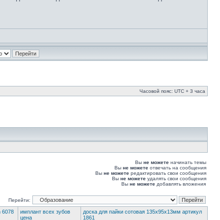
Часовой пояс: UTC + 3 часа
Вы
не можете
начинать темы
Вы
не можете
отвечать на сообщения
Вы
не можете
редактировать свои сообщения
Вы
не можете
удалять свои сообщения
Вы
не можете
добавлять вложения
Перейти:
 6078
имплант всех зубов
доска для пайки сотовая 135х95х13мм артикул
цена
1861