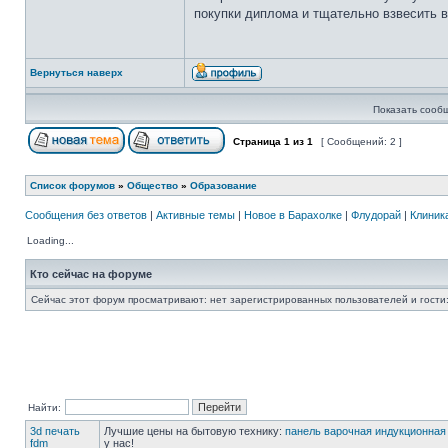
покупки диплома и тщательно взвесить в
Вернуться наверх
Показать сооб
Страница
1
из
1
[ Сообщений: 2 ]
Список форумов
»
Общество
»
Образование
Сообщения без ответов
|
Активные темы
|
Новое в Барахолке
|
Флудорай
|
Клиника
Loading...
Кто сейчас на форуме
Сейчас этот форум просматривают: нет зарегистрированных пользователей и гости:
Найти:
3d печать
Лучшие цены на бытовую технику:
панель варочная индукционная
fdm
у нас!