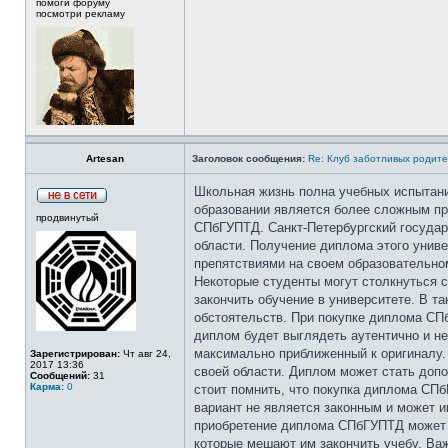
помоги форуму
посмотри рекламу
Artesan
Заголовок сообщения:
Re: Клуб заботливых родит
Школьная жизнь полна учебных испытан
образовании является более сложным пр
продвинутый
СПбГУПТД. Санкт-Петербургский государ
области. Получение диплома этого унив
препятствиями на своем образовательно
Некоторые студенты могут столкнуться с
закончить обучение в университете. В т
обстоятельств. При покупке диплома СП
диплом будет выглядеть аутентично и не
максимально приближенный к оригиналу.
Зарегистрирован:
Чт авг 24,
2017 13:36
своей области. Диплом может стать доп
Сообщений:
31
Карма:
0
стоит помнить, что покупка диплома СПб
вариант не является законным и может и
приобретение диплома СПбГУПТД может б
которые мешают им закончить учебу. Ва