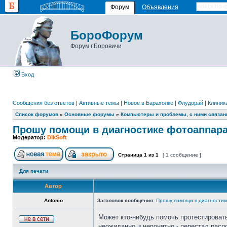
Форум
Объявления
БороФорум
Форум г.Боровичи
Вход
Сообщения без ответов
|
Активные темы
|
Новое в Барахолке
|
Флудорай
|
Клиника
Список форумов
»
Основные форумы
»
Компьютеры и проблемы, с ними связа
Прошу помощи в диагностике фотоаппара
Модератор:
DikSoft
Страница
1
из
1
[ 1 сообщение ]
Для печати
Автор
Antonio
Заголовок сообщения:
Прошу помощи в диагностик
Может кто-нибудь помочь протестироват
неожиданно и непонятно - перестал расп