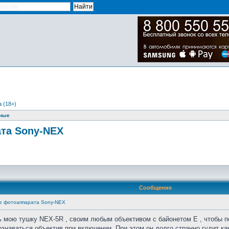
 (18+)
нные
та Sony-NEX
Сообщение
е фотоаппарата Sony-NEX
ь мою тушку NEX-5R , своим любым объективом с байонетом E , чтобы п
ознаваться объектив при включении. При этом он долго странно гудит к