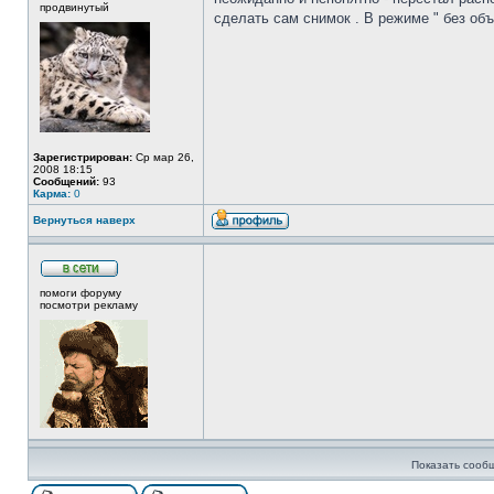
продвинутый
сделать сам снимок . В режиме " без объ
Зарегистрирован:
Ср мар 26,
2008 18:15
Сообщений:
93
Карма:
0
Вернуться наверх
помоги форуму
посмотри рекламу
Показать сооб