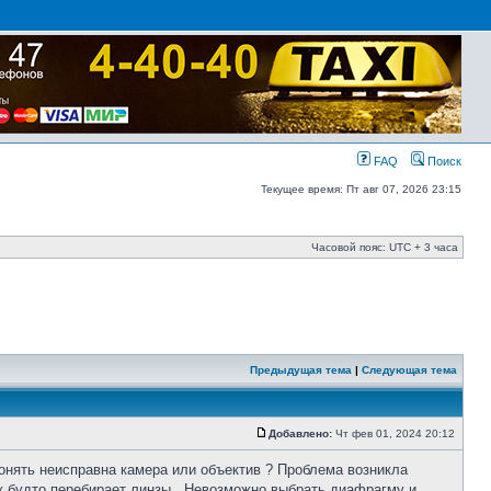
FAQ
Поиск
Текущее время: Пт авг 07, 2026 23:15
Часовой пояс: UTC + 3 часа
Предыдущая тема
|
Следующая тема
Добавлено:
Чт фев 01, 2024 20:12
онять неисправна камера или объектив ? Проблема возникла
ак будто перебирает линзы...Невозможно выбрать диафрагму и