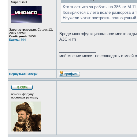
Super GoD
Кто знает что за работы на 385 км М-1
Ковыряются с лета возле разворота и 
Неужели хотят построить полноценный 
Зарегистрирован:
Ср дек 12,
2007 09:50
Вроде многофункциональное место отды
Сообщений:
7658
АЗС и тп
Карма:
494
_________________
моё мнение может не совпадать с моей о
Вернуться наверх
помоги форуму
посмотри рекламу