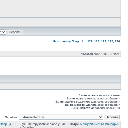
На страницу
Пред.
1
...
122
,
123
,
124
,
125
,
126
Часовой пояс: UTC + 3 часа
Вы
не можете
начинать темы
Вы
не можете
отвечать на сообщения
Вы
не можете
редактировать свои сообщения
Вы
не можете
удалять свои сообщения
Вы
не можете
добавлять вложения
Перейти:
ятор ц4 70
Лучшие фруктовые пюре у нас! Смотри:
мандарин манго мандарин
- Агробар