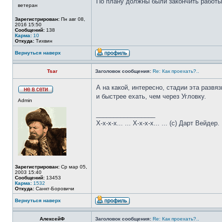
По плану должны были закончить работы 
ветеран
Зарегистрирован:
Пн авг 08,
2016 15:50
Сообщений:
138
Карма:
10
Откуда:
Тихвин
Вернуться наверх
Tsar
Заголовок сообщения:
Re: Как проехать?..
А на какой, интересно, стадии эта развя
и быстрее ехать, чем через Угловку.
Admin
_________________
Х-х-х-х... ... Х-х-х-х... ... (с) Дарт Вейдер.
Зарегистрирован:
Ср мар 05,
2003 15:40
Сообщений:
13453
Карма:
1532
Откуда:
Санкт-Боровичи
Вернуться наверх
АлексейФ
Заголовок сообщения:
Re: Как проехать?..