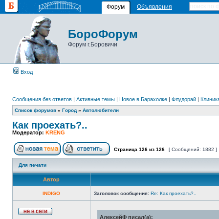
Форум
Объявления
БороФорум
Форум г.Боровичи
Вход
Сообщения без ответов
|
Активные темы
|
Новое в Барахолке
|
Флудорай
|
Клиника
Список форумов
»
Город
»
Автолюбители
Как проехать?..
Модератор:
KRENG
Страница
126
из
126
[ Сообщений: 1882 ]
Для печати
Автор
INDIGO
Заголовок сообщения:
Re: Как проехать?..
АлексейФ писал(а):