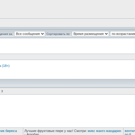
щения за:
Сортировать по:
 (18+)
 3
ник бирюса
Лучшие фруктовые пюре у нас! Смотри:
микс манго мандарин
вентил
- Агробар
no 6