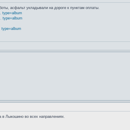
боты, асфальт укладывали на дороге к пунктам оплаты.
.. type=album
.. type=album
.. type=album
ка в Лыкошино во всех направлениях.