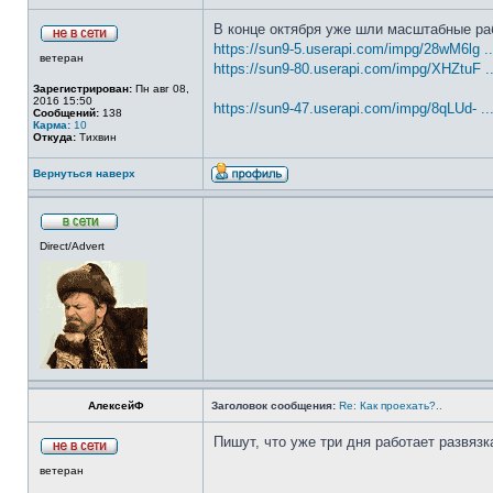
В конце октября уже шли масштабные ра
https://sun9-5.userapi.com/impg/28wM6lg .
ветеран
https://sun9-80.userapi.com/impg/XHZtuF .
Зарегистрирован:
Пн авг 08,
2016 15:50
https://sun9-47.userapi.com/impg/8qLUd- .
Сообщений:
138
Карма:
10
Откуда:
Тихвин
Вернуться наверх
Direct/Advert
АлексейФ
Заголовок сообщения:
Re: Как проехать?..
Пишут, что уже три дня работает развяз
ветеран