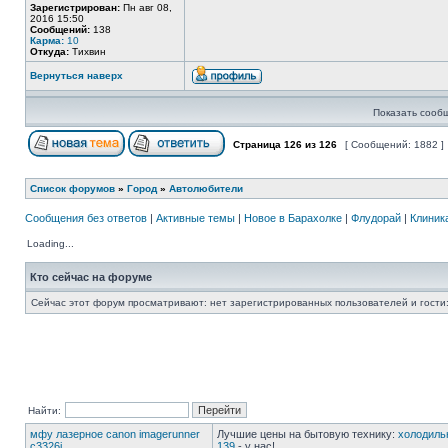
Зарегистрирован:
Пн авг 08,
2016 15:50
Сообщений:
138
Карма:
10
Откуда:
Тихвин
Вернуться наверх
Показать сооб
Страница
126
из
126
[ Сообщений: 1882 ]
Список форумов
»
Город
»
Автолюбители
Сообщения без ответов
|
Активные темы
|
Новое в Барахолке
|
Флудорай
|
Клиника
Loading...
Кто сейчас на форуме
Сейчас этот форум просматривают: нет зарегистрированных пользователей и гости:
Найти:
мфу лазерное canon imagerunner
Лучшие цены на бытовую технику:
холодиль
c3326i
139
- у нас!