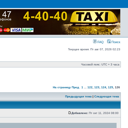
FAQ
Поиск
Текущее время: Пт авг 07, 2026 02:23
Часовой пояс: UTC + 3 часа
На страницу
Пред.
1
...
122
,
123
,
124
,
125
,
126
Предыдущая тема
|
Следующая тема
Добавлено:
Пт окт 11, 2024 08:00