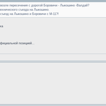
1 возле пересечения с дорогой Боровичи - Лыкошино -Валдай?
технического съезда на Лыкошино.
съезд на Лыкошино и Боровичи с М-11?!
ха
фициальной позицией...