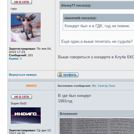
Alexey77 писал(а):
гуру
skanmatik писал(а):
Концерт был и в ГДК, год не помню.
Ещё один,а выше почитать не судьба?
Зарегистрирован:
Пн янв 04,
2010 17:23
Сообщений:
201
Выше говориться о концерте в Клубе БКО
Карма:
0
Вернуться наверх
INDIGO
Заголовок сообщения:
Re: Сектор Газа
В где был концерт
1991год
Super GoD
Вложения:
Зарегистрирован:
Ср дек 12,
2007 09:50