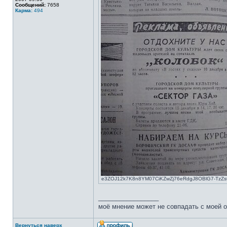
Сообщений:
7658
Карма:
494
e3ZOJ12k7K8n8YM07CiKZwZj76eRdgJ8OBlG7-TzZstO
_________________
моё мнение может не совпадать с моей о
Вернуться наверх