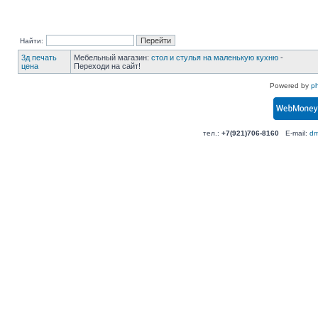
Найти:
3д печать
Мебельный магазин:
стол и стулья на маленькую кухню
-
цена
Переходи на сайт!
Powered by
p
тел.:
+7(921)706-8160
E-mail:
dm