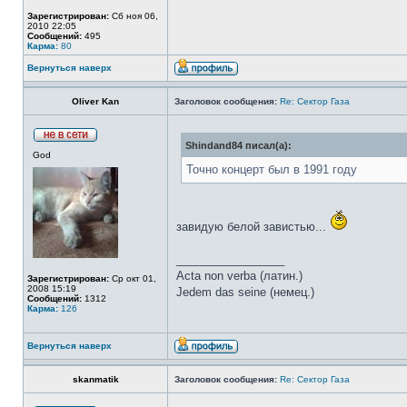
Зарегистрирован:
Сб ноя 06,
2010 22:05
Сообщений:
495
Карма:
80
Вернуться наверх
Oliver Kan
Заголовок сообщения:
Re: Сектор Газа
Shindand84 писал(а):
God
Точно концерт был в 1991 году
завидую белой завистью...
_________________
Асta non verba (латин.)
Зарегистрирован:
Ср окт 01,
2008 15:19
Jedem das seine (немец.)
Сообщений:
1312
Карма:
126
Вернуться наверх
skanmatik
Заголовок сообщения:
Re: Сектор Газа