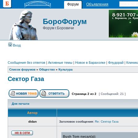
Форум
Объявления
БороФорум
Форум г.Боровичи
Вход
Сообщения без ответов
|
Активные темы
|
Новое в Барахолке
|
Флудорай
|
Клиника
Список форумов
»
Общество
»
Культура
Сектор Газа
Страница
2
из
2
[ Сообщений: 21 ]
Для печати
Автор
didan
Заголовок сообщения:
Re: Сектор Газа
Bush Tom писал(а):