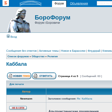
Форум
Объявления
БороФорум
Форум г.Боровичи
Вход
Сообщения без ответов
|
Активные темы
|
Новое в Барахолке
|
Флудорай
|
Клиника
Список форумов
»
Общество
»
Религия
Каббала
Страница
4
из
5
[ Сообщений: 63 ]
Для печати
Автор
Newmann
Заголовок сообщения:
Re: Каббала
Альтруистические проявления