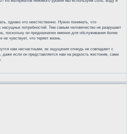
но? Из материалов неживого уровня мы используем соль, воду и
ть, однако это неестественно. Нужно понимать, что
х насущных потребностей. Тем самым человечество не разрушает
нь, поскольку он предназначен именно для обслуживания более
 не чувствует, что теряет жизнь.
ажутся нам несчастными, их ощущения отнюдь не совпадают с
, даже если он представляется нам на редкость жестоким, сами
.