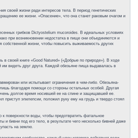
ия своей жизни ради интересов тела. В период генетических
ращению ее жизни. «Опасение», что она станет раковым очагом и
есенных грибков Dictyostelium mucoroides. В идеальных условиях
ко при возникновении недостатка в пище они объединяются и
ия собственной жизни, чтобы повысить выживаемость других
 в своей книге «Good Natured» («Добрые по природе»). В ходе
 им видеть друг друга. Каждой обезьяне пища выдавалась в
равмирован или испытывает ограничения в чем-либо. Обезьяна-
 лишь благодаря помощи со стороны остальных особей. Другая
очень долгое время носившей ее на спине и защищавшей ее.
ил приступ эпилепсии, положил руку ему на грудь и твердо стоял
о к поверхности воды, чтобы предотвратить фатальное
 и бивни под его тело, в результате чего несколько бивней даже
 упасть на землю.
лективном сообществе, каждый член которого действует ради