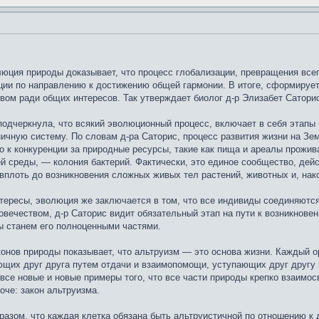
люция природы доказывает, что процесс глобализации, превращения все
ции по направлению к достижению общей гармонии. В итоге, сформирует
ом ради общих интересов. Так утверждает биолог д-р Элизабет Саторис
подчеркнула, что всякий эволюционный процесс, включает в себя этапы 
чную систему. По словам д-ра Саторис, процесс развития жизни на Зе
о к конкуренции за природные ресурсы, такие как пища и ареалы прожив
 среды, — колония бактерий. Фактически, это единое сообщество, дей
вплоть до возникновения сложных живых тел растений, животных и, нако
тересы, эволюция же заключается в том, что все индивиды соединяются 
вечеством, д-р Саторис видит обязательный этап на пути к возникнов
ы станем его полноценными частями.
нов природы показывает, что альтруизм — это основа жизни. Каждый ор
щих друг друга путем отдачи и взаимопомощи, уступающих друг другу 
се новые и новые примеры того, что все части природы крепко взаимос
оче: закон альтруизма.
азом, что каждая клетка обязана быть альтруистичной по отношению к 