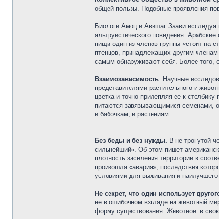
общей пользы. Подобные проявления пов
Биологи Амоц и Авишаг Заави исследуя 
альтруистического поведения. Арабские
пищи один из членов группы «стоит на 
птенцов, принадлежащих другим членам г
самым обнаруживают себя. Более того, о
Взаимозависимость
. Научные исследо
представителями растительного и животн
цветка и точно прилепляя ее к столбику
питаются завязывающимися семенами, ос
и бабочкам, и растениям.
Без беды и без нужды.
В не тронутой че
сильнейший». Об этом пишет американск
плотность заселения территории в соотве
произошла «авария», последствия котор
условиями для выживания и наилучшего
Не секрет, что один использует друго
не в ошибочном взгляде на животный ми
форму существования. Животное, в свою