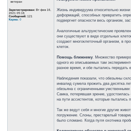
ветеран
Жизнь индивидуума относительно жизни 
Зарегистрирован:
Вт фев 16,
2021 05:16
деформаций, способных превратить опред
Сообщений:
121
Карма:
0
подвергнет опасности весь организм, зас
Аналогичные альтруистические проявлени
они существуют в виде отдельных клето
создают многоклеточный организм, в пр
клеток.
Помощь ближнему
. Множество примеро
одного из описываемых там эксперимент
разное время, и обе пытались передать е
Наблюдения показали, что обезьяны скло
инвалид сумела прожить два десятка ле
обезьяна с ограниченными умственными 
Самка, потерявшая зрение, удостоилась 
на пути ассистентов, которые пытались п
Так же ведут себя и многие другие жив
погружение. Слоны, престарелый товарищ
было сломано. Когда пуля охотника проб
Коллективное общество в животной ср