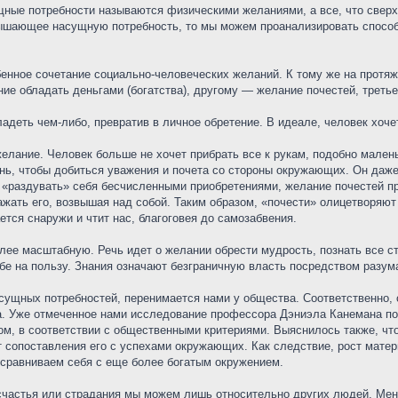
ные потребности называются физическими желаниями, а все, что сверх 
ышающее насущную потребность, то мы можем проанализировать способ 
бенное сочетание социально-человеческих желаний. К тому же на протя
ие обладать деньгами (богатства), другому — желание почестей, треть
деть чем-либо, превратив в личное обретение. В идеале, человек хоче
лание. Человек больше не хочет прибрать все к рукам, подобно малень
нь, чтобы добиться уважения и почета со стороны окружающих. Он даже г
«раздувать» себя бесчисленными приобретениями, желание почестей пр
ажать его, возвышая над собой. Таким образом, «почести» олицетворяют
ется снаружи и чтит нас, благоговея до самозабвения.
ее масштабную. Речь идет о желании обрести мудрость, познать все ст
ебе на пользу. Знания означают безграничную власть посредством разум
сущных потребностей, перенимается нами у общества. Соответственно, 
. Уже отмеченное нами исследование профессора Дэниэла Канемана по
м, в соответствии с общественными критериями. Выяснилось также, что
т сопоставления его с успехами окружающих. Как следствие, рост мате
сравниваем себя с еще более богатым окружением.
 счастья или страдания мы можем лишь относительно других людей. Мен