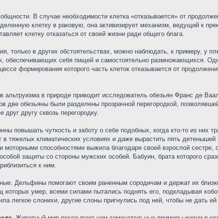
общности. В случае необходимости клетка «отказывается» от продолжен
еленную клетку в раковую, она активизирует механизм, ведущий к прек
тавляет клетку отказаться от своей жизни ради общего блага.
я, только в других обстоятельствах, можно наблюдать, к примеру, у пл
к, обеспечивающих себя пищей и самостоятельно размножающихся. Одна
оцессе формирования которого часть клеток отказывается от продолжен
в альтруизма в природе приводит исследователь обезьян Франс де Вааль
ов две обезьяны были разделены прозрачной перегородкой, позволявшей
е друг другу сквозь перегородку.
нны повышать чуткость и заботу о себе подобных, когда кто-то из них т
т в тяжелых климатических условиях и даже вырастить пять детенышей
и моторными способностями выжила благодаря своей взрослой сестре, 
особой защиты со стороны мужских особей. Бабуин, брата которого сраз
риблизиться к ним.
отные. Дельфины помогают своим раненным сородичам и держат их близк
 которых умер, всеми силами пытались поднять его, подкладывая хоботы
ила легкое слонихи, другие слоны пригнулись под ней, чтобы не дать ей
еде.
Животный мир показывает нам замечательные примеры жизни в кол