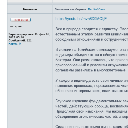
Newmann
Заголовок сообщения:
Re: Каббала
https://youtu.be/mvn8D9MOIjE
ветеран
Все в природе сводится к единству. Эво
естественным этапом развития цивилиза
Зарегистрирован:
Вт фев 16,
2021 05:16
обоюдными отношениями и сотрудничеств
Сообщений:
121
Карма:
0
В лекции на Токийском симпозиуме, она 
индивиды объединяются в общую гармони
бактерии. Они размножались, что привел
приспособленный к условиям окружающей
организмы развились в многоклеточные, 
У каждого индивида есть свои личные ин
нынешних процессах, переживаемых чело
обеспечит интересы всех, если только м
Глубокое изучение фундаментальных зако
частей, действующих сообща, восполняю
Продолжая свои изыскания, мы находим в
объединение эгоистических частей, а кор
Сила природы выстроила жизнь таким обр