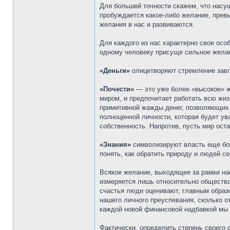
Для большей точности скажем, что насущ
пробуждается какое-либо желание, прев
желания в нас и развиваются.
Для каждого из нас характерно свое осо
одному человеку присуще сильное желан
«Деньги»
олицетворяют стремление завла
«Почести»
— это уже более «высокое» же
миром, и предпочитает работать всю жиз
примитивной жажды денег, позволяющих 
полноценной личности, которая будет ув
собственность. Напротив, пусть мир оста
«Знания»
символизируют власть еще бол
понять, как обратить природу и людей с
Всякое желание, выходящее за рамки на
измеряется лишь относительно общества
счастья люди оценивают, главным образо
нашего личного преуспевания, сколько о
каждой новой финансовой надбавкой мы 
Фактически, определить степень своего