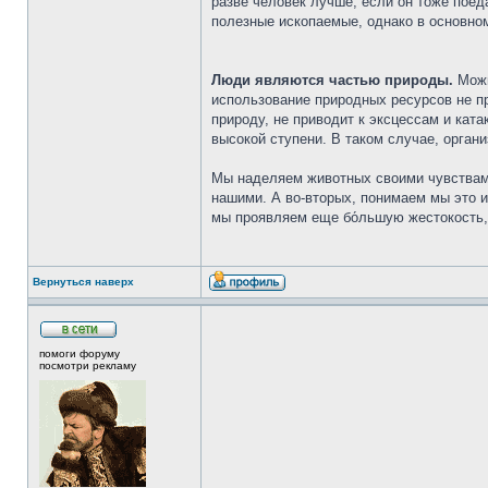
разве человек лучше, если он тоже поед
полезные ископаемые, однако в основном
Люди являются частью природы.
Можн
использование природных ресурсов не п
природу, не приводит к эксцессам и ка
высокой ступени. В таком случае, орган
Мы наделяем животных своими чувствами
нашими. А во-вторых, понимаем мы это и
мы проявляем еще бо́льшую жестокость,
Вернуться наверх
помоги форуму
посмотри рекламу