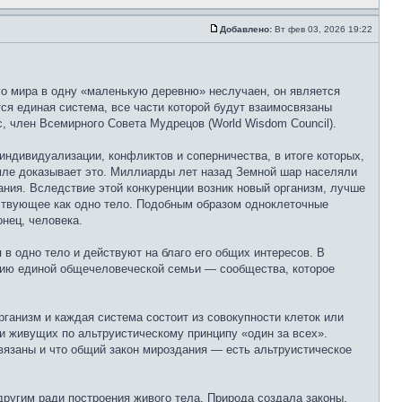
Добавлено:
Вт фев 03, 2026 19:22
го мира в одну «маленькую деревню» неслучаен, он является
ся единая система, все части которой будут взаимосвязаны
, член Всемирного Совета Мудрецов (World Wisdom Council).
индивидуализации, конфликтов и соперничества, в итоге которых,
мле доказывает это. Миллиарды лет назад Земной шар населяли
ания. Вследствие этой конкуренции возник новый организм, лучше
ствующее как одно тело. Подобным образом одноклеточные
нец, человека.
в одно тело и действуют на благо его общих интересов. В
ению единой общечеловеческой семьи — сообщества, которое
ганизм и каждая система состоит из совокупности клеток или
и живущих по альтруистическому принципу «один за всех».
вязаны и что общий закон мироздания — есть альтруистическое
другим ради построения живого тела. Природа создала законы,