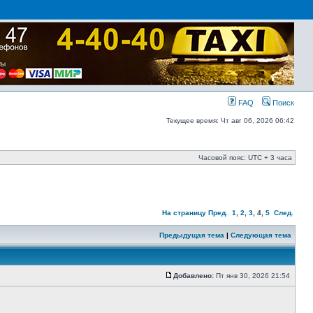
FAQ
Поиск
Текущее время: Чт авг 06, 2026 06:42
Часовой пояс: UTC + 3 часа
На страницу
Пред.
1
,
2
,
3
,
4
,
5
След.
Предыдущая тема
|
Следующая тема
Добавлено:
Пт янв 30, 2026 21:54