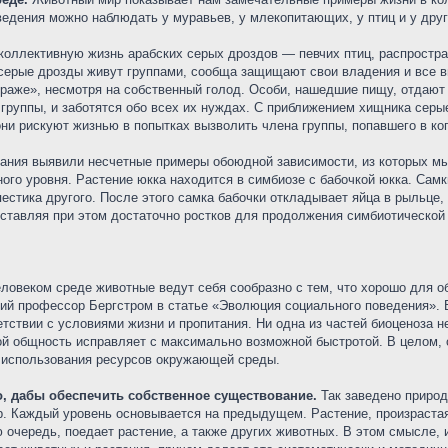
едения можно наблюдать у муравьев, у млекопитающих, у птиц и у дру
коллективную жизнь арабских серых дроздов — певчих птиц, распростр
 серые дрозды живут группами, сообща защищают свои владения и все в
страже», несмотря на собственный голод. Особи, нашедшие пищу, отдаю
руппы, и заботятся обо всех их нуждах. С приближением хищника серые
ни рискуют жизнью в попытках вызволить члена группы, попавшего в ко
вания выявили несчетные примеры обоюдной зависимости, из которых 
ого уровня. Растение юкка находится в симбиозе с бабочкой юкка. Самк
 пестика другого. После этого самка бабочки откладывает яйца в рыль
тавляя при этом достаточно ростков для продолжения симбиотической
ловеком среде животные ведут себя сообразно с тем, что хорошо для о
ий профессор Бергстром в статье «Эволюция социального поведения». 
тствии с условиями жизни и пропитания. Ни одна из частей биоценоза не
ой общность исправляет с максимально возможной быстротой. В целом
 использования ресурсов окружающей среды.
го, дабы обеспечить собственное существование.
Так заведено природо
р. Каждый уровень основывается на предыдущем. Растение, произрастая
 очередь, поедает растение, а также других животных. В этом смысле,