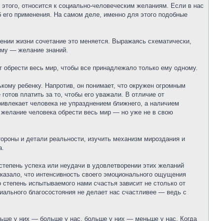
этого, относится к социально-человеческим желаниям. Если в нас
его применения. На самом деле, именно для этого подобные
жении жизни сочетание это меняется. Выражаясь схематически,
ему — желание знаний.
т обрести весь мир, чтобы все принадлежало только ему одному.
кому ребенку. Напротив, он понимает, что окружен огромным
отов платить за то, чтобы его уважали. В отличие от
ивлекает человека не упразднением ближнего, а наличием
 желание человека обрести весь мир — но уже не в свою
ороны и детали реальности, изучить механизм мироздания и
а.
степень успеха или неудачи в удовлетворении этих желаний
казало, что интенсивность своего эмоционального ощущения
 степень испытываемого нами счастья зависит не столько от
риального благосостояния не делает нас счастливее — ведь с
ьше у них — больше у нас, больше у них — меньше у нас. Когда