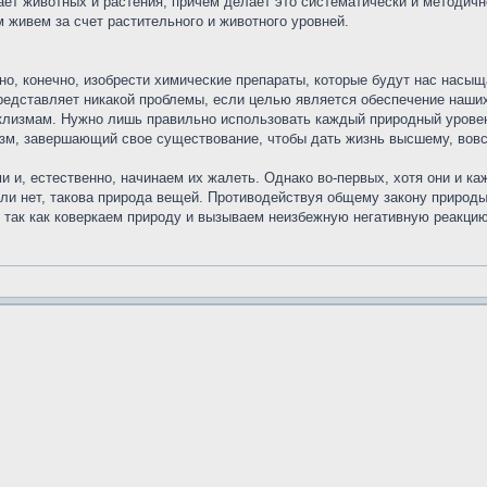
ает животных и растения, причем делает это систематически и методич
 живем за счет растительного и животного уровней.
о, конечно, изобрести химические препараты, которые будут нас насыща
редставляет никакой проблемы, если целью является обеспечение наши
таклизмам. Нужно лишь правильно использовать каждый природный урове
изм, завершающий свое существование, чтобы дать жизнь высшему, вовсе
 и, естественно, начинаем их жалеть. Однако во-первых, хотя они и к
ли нет, такова природа вещей. Противодействуя общему закону природы
 так как коверкаем природу и вызываем неизбежную негативную реакцию