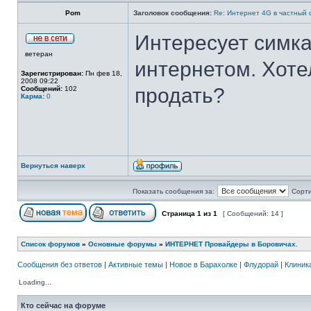
Pom
Заголовок сообщения:
Re: Интернет 4G в частный 
Интересует симк
ветеран
интернетом. Хотел
Зарегистрирован:
Пн фев 18,
2008 09:22
продать?
Сообщений:
102
Карма:
0
Вернуться наверх
Показать сообщения за:
Сорти
Страница
1
из
1
[ Сообщений: 14 ]
Список форумов
»
Основные форумы
»
ИНТЕРНЕТ Провайдеры в Боровичах.
Сообщения без ответов
|
Активные темы
|
Новое в Барахолке
|
Флудорай
|
Клиника
Loading...
Кто сейчас на форуме