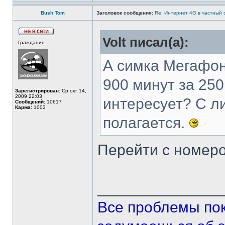
Bush Tom
Заголовок сообщения:
Re: Интернет 4G в частный 
Volt писал(а):
Гражданин
А симка Мегафон
900 минут за 250
Зарегистрирован:
Ср окт 14,
2009 22:03
интересует? С л
Сообщений:
10617
Карма:
1003
полагается.
Перейти с номер
______________
Все проблемы по