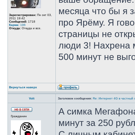
месяца что бы я з
Зарегистрирован:
Пн окт 03,
2011 19:42
про Ярёму. Я гов
Сообщений:
1718
Карма:
196
Откуда:
Откуда и все.
страницы не откр
люди 3! Нахрена м
500 минут не выг
Вернуться наверх
Volt
Заголовок сообщения:
Re: Интернет 4G в частный 
А симка Мегафон
Гражданин
минут за 250 руб
С личным кабинет