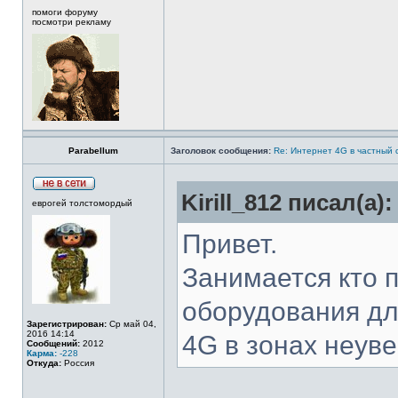
помоги форуму
посмотри рекламу
Parabellum
Заголовок сообщения:
Re: Интернет 4G в частный 
Kirill_812 писал(а):
еврогей толстомордый
Привет.
Занимается кто 
оборудования дл
Зарегистрирован:
Ср май 04,
2016 14:14
4G в зонах неув
Сообщений:
2012
Карма:
-228
Откуда:
Россия