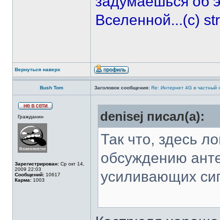
задумаешься об э
Вселенной...(с) st
Вернуться наверх
Bush Tom
Заголовок сообщения:
Re: Интернет 4G в частный 
denisej писал(а):
Гражданин
Так что, здесь л
обсуждению анте
Зарегистрирован:
Ср окт 14,
2009 22:03
усиливающих сиг
Сообщений:
10617
Карма:
1003