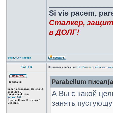
______________
Si vis pacem, par
Сталкер, защит
в ДОЛГ!
Вернуться наверх
Kirill_812
Заголовок сообщения:
Re: Интернет 4G в частный 
Parabellum писал(а
Гражданин
Зарегистрирован:
Вт июл 28,
А Вы с какой це
2015 21:59
Сообщений:
1964
Карма:
187
Откуда:
Санкт-Петербург/
занять пустующ
Боровичи