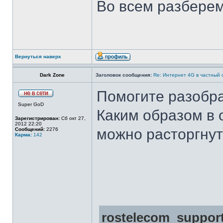
Во всем разберем
Вернуться наверх
Dark Zone
Заголовок сообщения:
Re: Интернет 4G в частный 
Помогите разобра
Super GoD
Каким образом в 
Зарегистрирован:
Сб окт 27,
2012 22:20
можно расторгнут
Сообщений:
2276
Карма:
142
rostelecom_support