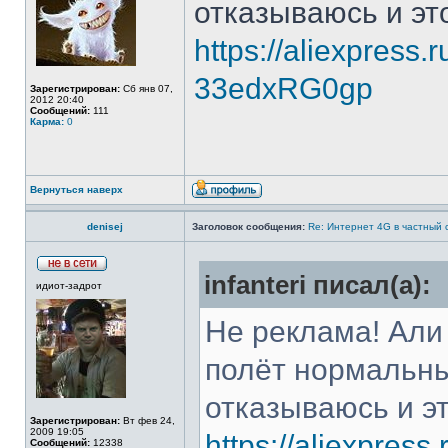
отказываюсь и эт
https://aliexpress.
33edxRG0gp
Зарегистрирован:
Сб янв 07,
2012 20:40
Сообщений:
111
Карма:
0
Вернуться наверх
denisej
Заголовок сообщения:
Re: Интернет 4G в частный 
infanteri писал(а):
идиот-задрот
Не реклама! Али
полёт нормальны
отказываюсь и эт
Зарегистрирован:
Вт фев 24,
2009 19:05
https://aliexpress
Сообщений:
12338