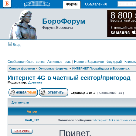
Форум
Объявления
БороФорум
Форум г.Боровичи
Вход
Сообщения без ответов
|
Активные темы
|
Новое в Барахолке
|
Флудорай
|
Клиника
Список форумов
»
Основные форумы
»
ИНТЕРНЕТ Провайдеры в Боровичах.
Интернет 4G в частный сектор/пригород
Модератор:
Довгань
Страница
1
из
1
[ Сообщений: 14 ]
Для печати
Автор
Kirill_812
Заголовок сообщения:
Интернет 4G в частный сект
Привет.