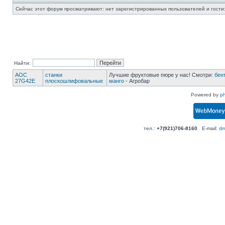
Сейчас этот форум просматривают: нет зарегистрированных пользователей и гости:
Найти:
AOC
станки
Лучшие фруктовые пюре у нас! Смотри:
бен
27G42E
плоскошлифовальные
манго
- Агробар
Powered by
p
тел.:
+7(921)706-8160
E-mail:
dm