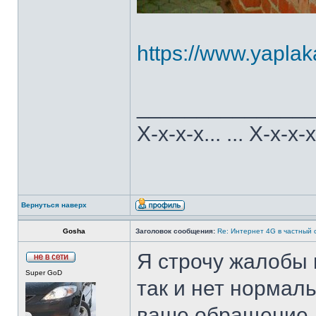
https://www.yaplak
______________
Х-х-х-х... ... Х-х-х-
Вернуться наверх
Gosha
Заголовок сообщения:
Re: Интернет 4G в частный 
Я строчу жалобы 
Super GoD
так и нет нормал
ваше обращение. 