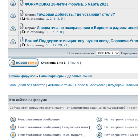
ФОРУМОВКА! 20-летие Форума. 5 марта 2023.
Трудовая доблесть. Где установят стелу?
Опрос:
[
На страницу:
1
,
2
,
3
,
4
,
5
]
Инициатива по возвращению в Боровичи радиостанций
Опрос:
[
На страницу:
1
...
6
,
7
,
8
]
Важно! Поддержите инициативу: нужен поезд Боровичи-Угло
[
На страницу:
1
...
19
,
20
,
21
]
Показать темы за:
Сортироват
Страница
1
из
1
[ Тем: 0 ]
Список форумов
»
Наши партнёры
»
Деловые Линии
Сообщения без ответов
|
Активные темы
|
Новое в Барахолке
|
Флудорай
|
Клиника
Кто сейчас на форуме
Сейчас этот форум просматривают: нет зарегистрированных пользователей и гости:
Непрочитанные сообщения
Нет непрочитанных с
Непрочитанные сообщения [ Популярная тема ]
Нет непрочитанных со
Непрочитанные сообщения [ Тема закрыта ]
Нет непрочитанных со