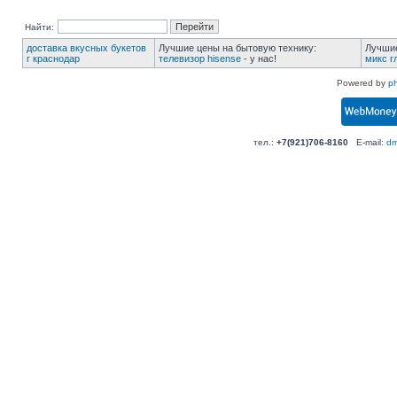
Найти:
доставка вкусных букетов
Лучшие цены на бытовую технику:
Лучшие
г краснодар
телевизор hisense
- у нас!
микс г
Powered by
p
тел.:
+7(921)706-8160
E-mail:
dm