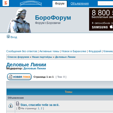
Форум
Объявления
БороФорум
Форум г.Боровичи
Вход
Сообщения без ответов
|
Активные темы
|
Новое в Барахолке
|
Флудорай
|
Клиника
Список форумов
»
Наши партнёры
»
Деловые Линии
Деловые Линии
Модератор:
Деловые Линии
Страница
1
из
1
[ Тем: 0 ]
Темы
Объявления
Stas, спасибо тебе за всё.
[
На страницу:
1
,
2
]