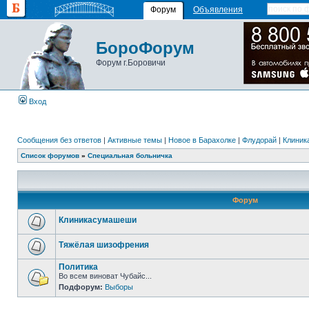
Форум
Объявления
БороФорум
Форум г.Боровичи
Вход
Сообщения без ответов
|
Активные темы
|
Новое в Барахолке
|
Флудорай
|
Клиника
Список форумов
»
Специальная больничка
Форум
Клиникасумашеши
Тяжёлая шизофрения
Политика
Во всем виноват Чубайс...
Подфорум:
Выборы