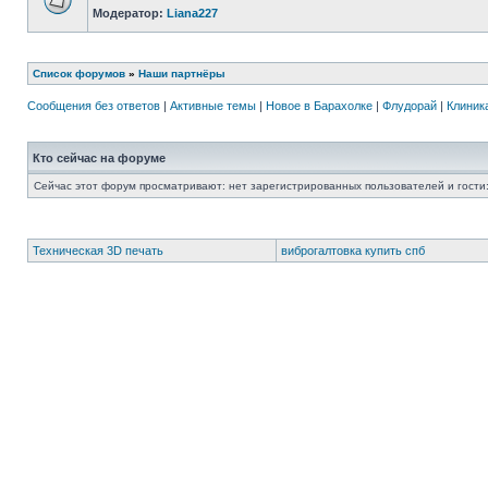
Модератор:
Liana227
Список форумов
»
Наши партнёры
Сообщения без ответов
|
Активные темы
|
Новое в Барахолке
|
Флудорай
|
Клиника
Кто сейчас на форуме
Сейчас этот форум просматривают: нет зарегистрированных пользователей и гости:
Техническая 3D печать
виброгалтовка купить спб