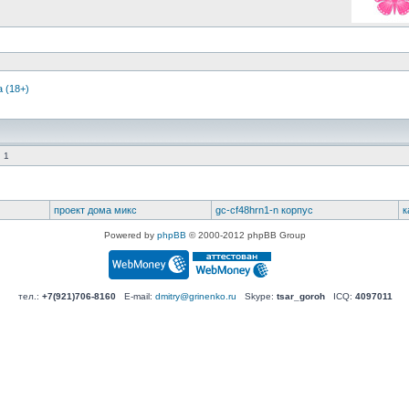
 (18+)
 1
проект дома микс
gc-cf48hrn1-n корпус
к
Powered by
phpBB
© 2000-2012 phpBB Group
тел.:
+7(921)706-8160
E-mail:
dmitry@grinenko.ru
Skype:
tsar_goroh
ICQ:
4097011