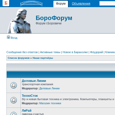
Форум
Объявления
БороФорум
Форум г.Боровичи
Вход
Сообщения без ответов
|
Активные темы
|
Новое в Барахолке
|
Флудорай
|
Клиника
Список форумов
»
Наши партнёры
Деловые Линии
транспортная компания
Модератор:
Деловые Линии
ТехноСток
б/у и новая бытовая техника и электроника. Компьютеры, планшеты и м
Модератор:
Магазин техники
ЛиРай
лавочка счастья