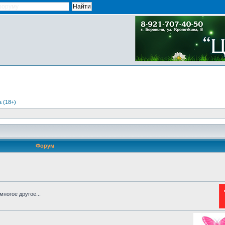
 (18+)
Форум
ногое другое...