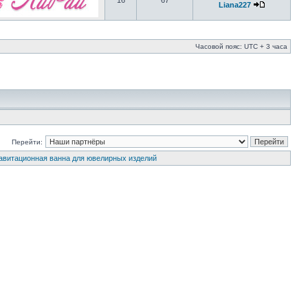
16
67
Liana227
Часовой пояс: UTC + 3 часа
Перейти:
авитационная ванна для ювелирных изделий