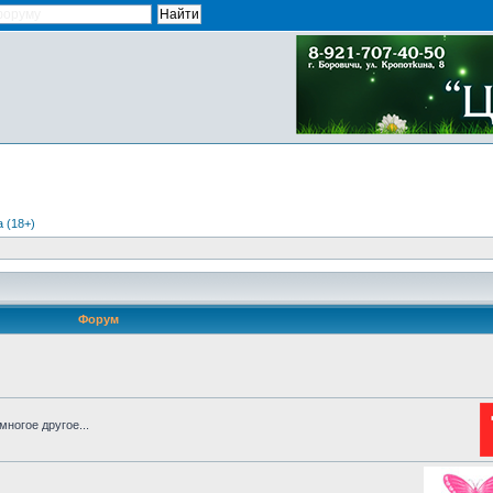
 (18+)
Форум
ногое другое...