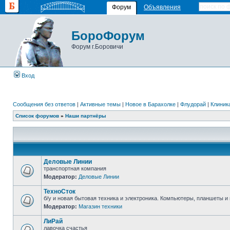
Форум
Объявления
БороФорум
Форум г.Боровичи
Вход
Сообщения без ответов
|
Активные темы
|
Новое в Барахолке
|
Флудорай
|
Клиника
Список форумов
»
Наши партнёры
Деловые Линии
транспортная компания
Модератор:
Деловые Линии
ТехноСток
б/у и новая бытовая техника и электроника. Компьютеры, планшеты и м
Модератор:
Магазин техники
ЛиРай
лавочка счастья