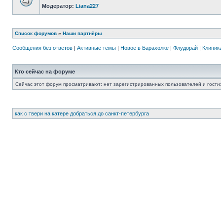
Модератор:
Liana227
Список форумов
»
Наши партнёры
Сообщения без ответов
|
Активные темы
|
Новое в Барахолке
|
Флудорай
|
Клиника
Кто сейчас на форуме
Сейчас этот форум просматривают: нет зарегистрированных пользователей и гости:
как с твери на катере добраться до санкт-петербурга