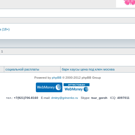
 (18+)
 1
социальной расплаты
барн хаусы цена под ключ москва
Powered by
phpBB
© 2000-2012 phpBB Group
тел.:
+7(921)706-8160
E-mail:
dmitry@grinenko.ru
Skype:
tsar_goroh
ICQ:
4097011