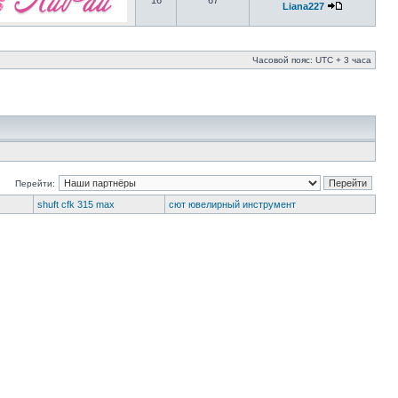
16
67
Liana227
Часовой пояс: UTC + 3 часа
Перейти:
shuft cfk 315 max
сют ювелирный инструмент