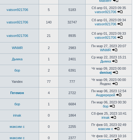
MasterF
Сб апр 01, 2023 09:35
vatson921706
5
5183
vatson921706
Сб апр 01, 2023 09:34
vatson921706
140
32747
vatson921706
Сб апр 01, 2023 09:33
vatson921706
21
8935
vatson921706
Пн мар 27, 2023 20:07
WNMR
2
2983
WNMR
Ср мар 22, 2023 15:21
Дымка
1
2401
Дымка
Чт мар 09, 2023 00:00
бор
2
6391
denisej
Чт мар 09, 2023 00:00
Yandex
77
777
Яндекс
Пн мар 06, 2023 12:54
Гегемон
4
2722
Андреререй
Пн мар 06, 2023 00:30
бор
1
6684
бор
Сб фев 25, 2023 10:41
irinak
0
1864
irinak
Пт фев 03, 2023 02:49
максим с
0
2255
максим с
Чт фев 02, 2023 10:16
максим с
0
2377