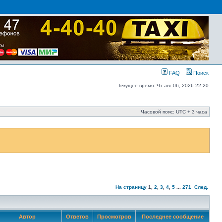
FAQ
Поиск
Текущее время: Чт авг 06, 2026 22:20
Часовой пояс: UTC + 3 часа
На страницу
1
,
2
,
3
,
4
,
5
...
271
След.
Автор
Ответов
Просмотров
Последнее сообщение