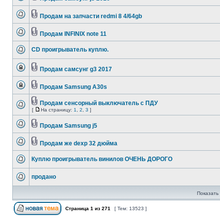
Продам на запчасти redmi 8 4/64gb
Продам INFINIX note 11
CD проигрыватель куплю.
Продам самсунг g3 2017
Продам Samsung A30s
Продам сенсорный выключатель с ПДУ
[
На страницу:
1
,
2
,
3
]
Продам Samsung j5
Продам же dexp 32 дюйма
Куплю проигрыватель винилов ОЧЕНЬ ДОРОГО
продано
Показать 
Страница
1
из
271
[ Тем: 13523 ]