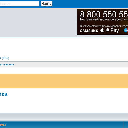
 (18+)
я техника
ика
емы