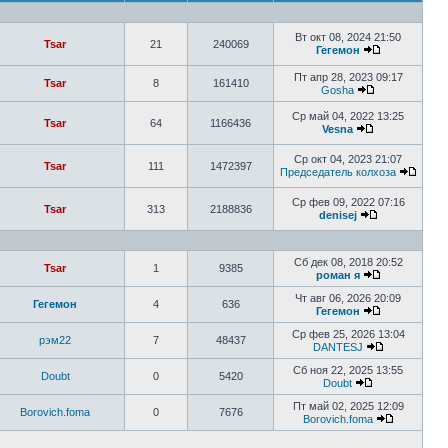
Вт окт 08, 2024 21:50
Tsar
21
240069
Гегемон
Пт апр 28, 2023 09:17
Tsar
8
161410
Gosha
Ср май 04, 2022 13:25
Tsar
64
1166436
Vesna
Ср окт 04, 2023 21:07
Tsar
111
1472397
Председатель колхоза
Ср фев 09, 2022 07:16
Tsar
313
2188836
denisej
Сб дек 08, 2018 20:52
Tsar
1
9385
роман я
Чт авг 06, 2026 20:09
Гегемон
4
636
Гегемон
Ср фев 25, 2026 13:04
рэм22
7
48437
DANTESJ
Сб ноя 22, 2025 13:55
Doubt
0
5420
Doubt
Пт май 02, 2025 12:09
Borovich.foma
0
7676
Borovich.foma