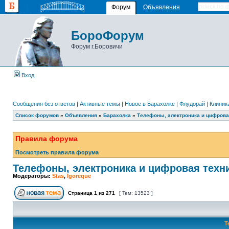
Форум
Объявления
БороФорум
Форум г.Боровичи
Вход
Сообщения без ответов
|
Активные темы
|
Новое в Барахолке
|
Флудорай
|
Клиника
Список форумов
»
Объявления
»
Барахолка
»
Телефоны, электроника и цифрова
Правила форума
Посмотреть правила форума
Телефоны, электроника и цифровая техн
Модераторы:
Stas
,
Igoreque
Страница
1
из
271
[ Тем: 13523 ]
Т