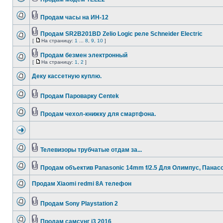
Продам часы на ИН-12
Продам SR2B201BD Zelio Logic реле Schneider Electric
[
На страницу:
1
...
8
,
9
,
10
]
Продам безмен электронный
[
На страницу:
1
,
2
]
Деку кассетную куплю.
Продам Пароварку Centek
Продам чехол-книжку для смартфона.
Телевизоры трубчатые отдам за...
Продам объектив Рanasonic 14mm f/2.5 Для Олимпус, Панасо
Продам Xiaomi redmi 8A телефон
Продам Sony Playstation 2
Продам самсунг j3 2016