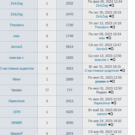
Пн фев 05, 2024 12:44
ZickZag
1
2532
ZickZag
Пн окт 30, 2023 18:19
ZickZag
0
2470
ZickZag
Пт окт 13, 2023 14:18
Theodoro
0
1730
Theodoro
Пн окт 09, 2023 16:54
wau
0
1748
wau
Сб окт 07, 2023 13:47
Антон3
0
5814
Антон3
Ср сен 13, 2023 12:50
максим с
0
1826
максим с
Вт авг 01, 2023 18:15
Счастливые родители
0
3353
Счастливые родители
Пн июл 31, 2023 12:50
Miner
1
2689
роман я
Пн июл 31, 2023 12:50
Yandex
77
777
Яндекс
Чт июл 20, 2023 21:57
Ларисёнок
0
2413
Ларисёнок
Вт май 16, 2023 09:24
1979
1
4220
sammi
Пн апр 24, 2023 19:32
WNMR
1
4045
WNMR
Сб апр 08, 2023 19:10
MasterF
0
2974