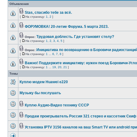
Объявления
Stas, спасибо тебе за всё.
[
На страницу:
1
,
2
]
ФОРУМОВКА! 20-летие Форума. 5 марта 2023.
Трудовая доблесть. Где установят стелу?
Опрос:
[
На страницу:
1
,
2
,
3
,
4
,
5
]
Инициатива по возвращению в Боровичи радиостанций
Опрос:
[
На страницу:
1
...
6
,
7
,
8
]
Важно! Поддержите инициативу: нужен поезд Боровичи-Угло
[
На страницу:
1
...
19
,
20
,
21
]
Темы
Куплю модем Huawei e220
Музыку бы послушать
Куплю Аудио-Видео технику СССР
Продам проигрыватель Россия 321 стерео и кассетник Скиф
Установка IPTV 3156 каналов на ваш Smart TV или android пр