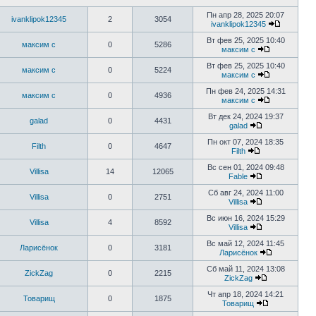
Пн апр 28, 2025 20:07
ivanklipok12345
2
3054
ivanklipok12345
Вт фев 25, 2025 10:40
максим с
0
5286
максим с
Вт фев 25, 2025 10:40
максим с
0
5224
максим с
Пн фев 24, 2025 14:31
максим с
0
4936
максим с
Вт дек 24, 2024 19:37
galad
0
4431
galad
Пн окт 07, 2024 18:35
Filth
0
4647
Filth
Вс сен 01, 2024 09:48
Villisa
14
12065
Fable
Сб авг 24, 2024 11:00
Villisa
0
2751
Villisa
Вс июн 16, 2024 15:29
Villisa
4
8592
Villisa
Вс май 12, 2024 11:45
Ларисёнок
0
3181
Ларисёнок
Сб май 11, 2024 13:08
ZickZag
0
2215
ZickZag
Чт апр 18, 2024 14:21
Товарищ
0
1875
Товарищ