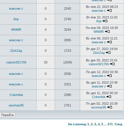
максим с
Вс янв 22, 2023 08:23
максим с
0
2242
максим с
Вт янв 10, 2023 11:02
бор
0
2740
бор
Пн янв 09, 2023 19:30
WNMR
4
3244
WNMR
Вс янв 08, 2023 11:21
максим с
0
2055
максим с
Вт дек 27, 2022 19:04
ZickZag
0
1723
ZickZag
Вс дек 25, 2022 22:41
vatson921706
33
12545
vatson921706
Пн дек 12, 2022 02:36
максим с
0
2036
максим с
Вс дек 11, 2022 22:46
максим с
0
2321
максим с
Вс дек 11, 2022 00:19
Columbia
0
2280
Columbia
Пт дек 02, 2022 10:39
asomas95
0
1751
asomas95
На страницу
1
,
2
,
3
,
4
,
5
...
271
След.