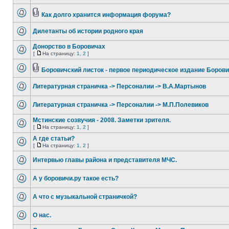
Как долго хранится информация форума?
Дилетанты об истории родного края
Донорство в Боровичах
[
На страницу:
1
,
2
]
Боровичский листок - первое периодическое издание Боров
Литературная страничка -> Персоналии -> В.А.Мартынов
Литературная страничка -> Персоналии -> М.П.Полевиков
Мстинские созвучия - 2008. Заметки зрителя.
[
На страницу:
1
,
2
]
А где статьи?
[
На страницу:
1
,
2
]
Интервью главы района и представителя МЧС.
А у боровичи.ру такое есть?
А что с музыкальной страничкой?
О нас.