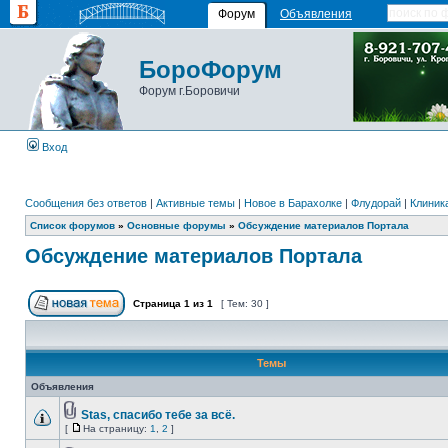
Форум
Объявления
БороФорум
Форум г.Боровичи
Вход
Сообщения без ответов
|
Активные темы
|
Новое в Барахолке
|
Флудорай
|
Клиника
Список форумов
»
Основные форумы
»
Обсуждение материалов Портала
Обсуждение материалов Портала
Страница
1
из
1
[ Тем: 30 ]
Темы
Объявления
Stas, спасибо тебе за всё.
[
На страницу:
1
,
2
]