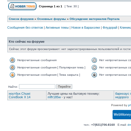
Страница
1
из
1
[ Тем: 30 ]
Список форумов
»
Основные форумы
»
Обсуждение материалов Портала
Сообщения без ответов
|
Активные темы
|
Новое в Барахолке
|
Флудорай
|
Клиника
Кто сейчас на форуме
Сейчас этот форум просматривают: нет зарегистрированных пользователей и гости:
Непрочитанные сообщения
Нет непрочитанных с
Непрочитанные сообщения [ Популярная тема ]
Нет непрочитанных со
Непрочитанные сообщения [ Тема закрыта ]
Нет непрочитанных со
Найти:
ноутбук Chuwi
Лучшие цены на бытовую технику:
барнхаус 
CoreBook X 14
mffr185w
- у нас!
недорого
Powered by
p
тел.:
+7(921)706-8160
E-mail:
dm