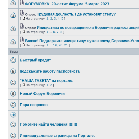
ФОРУМОВКА! 20-летие Форума. 5 марта 2023.
Трудовая доблесть. Где установят стелу?
Опрос:
[
На страницу:
1
,
2
,
3
,
4
,
5
]
Инициатива по возвращению в Боровичи радиостанций
Опрос:
[
На страницу:
1
...
6
,
7
,
8
]
Важно! Поддержите инициативу: нужен поезд Боровичи-Угло
[
На страницу:
1
...
19
,
20
,
21
]
Темы
Быстрый кредит
подскажите работу паспортиста
"НАША ГАЗЕТА" на портале.
[
На страницу:
1
,
2
]
Новый Форум Боровичи
Пара вопросов
Помогите найти человека!!!!!!!!
Индивидуальные страницы на Портале.