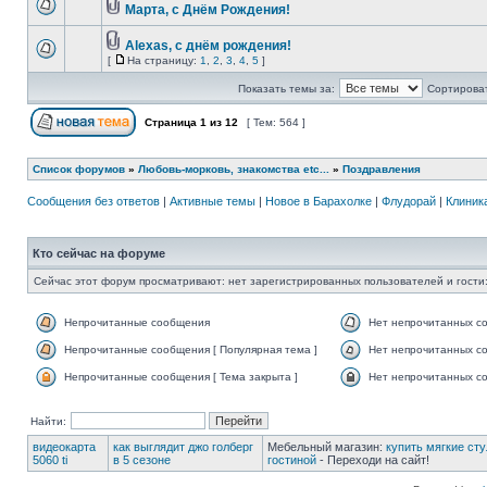
Марта, с Днём Рождения!
Alexas, с днём рождения!
[
На страницу:
1
,
2
,
3
,
4
,
5
]
Показать темы за:
Сортироват
Страница
1
из
12
[ Тем: 564 ]
Список форумов
»
Любовь-морковь, знакомства etc...
»
Поздравления
Сообщения без ответов
|
Активные темы
|
Новое в Барахолке
|
Флудорай
|
Клиника
Кто сейчас на форуме
Сейчас этот форум просматривают: нет зарегистрированных пользователей и гости:
Непрочитанные сообщения
Нет непрочитанных с
Непрочитанные сообщения [ Популярная тема ]
Нет непрочитанных со
Непрочитанные сообщения [ Тема закрыта ]
Нет непрочитанных со
Найти:
видеокарта
как выглядит джо голберг
Мебельный магазин:
купить мягкие сту
5060 ti
в 5 сезоне
гостиной
- Переходи на сайт!