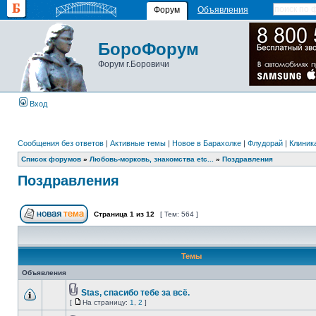
Форум
Объявления
БороФорум
Форум г.Боровичи
Вход
Сообщения без ответов
|
Активные темы
|
Новое в Барахолке
|
Флудорай
|
Клиника
Список форумов
»
Любовь-морковь, знакомства etc...
»
Поздравления
Поздравления
Страница
1
из
12
[ Тем: 564 ]
Темы
Объявления
Stas, спасибо тебе за всё.
[
На страницу:
1
,
2
]