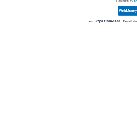
Powered by
p
тел.:
+7(921)706-8160
E-mail:
dm