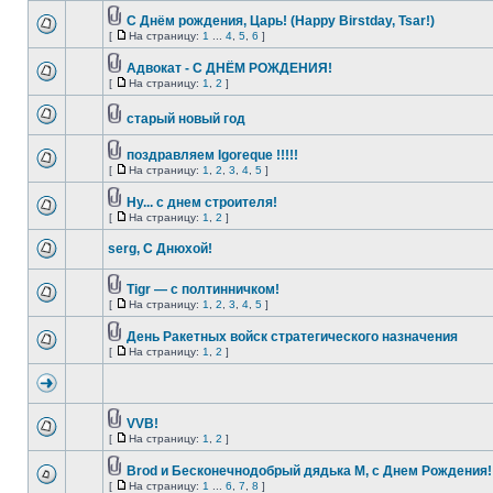
C Днём рождения, Царь! (Happy Birstday, Tsar!)
[
На страницу:
1
...
4
,
5
,
6
]
Адвокат - С ДНЁМ РОЖДЕНИЯ!
[
На страницу:
1
,
2
]
старый новый год
поздравляем Igoreque !!!!!
[
На страницу:
1
,
2
,
3
,
4
,
5
]
Ну... с днем строителя!
[
На страницу:
1
,
2
]
serg, С Днюхой!
Tigr — с полтинничком!
[
На страницу:
1
,
2
,
3
,
4
,
5
]
День Ракетных войск стратегического назначения
[
На страницу:
1
,
2
]
VVB!
[
На страницу:
1
,
2
]
Brod и Бесконечнодобрый дядька М, с Днем Рождения!
[
На страницу:
1
...
6
,
7
,
8
]