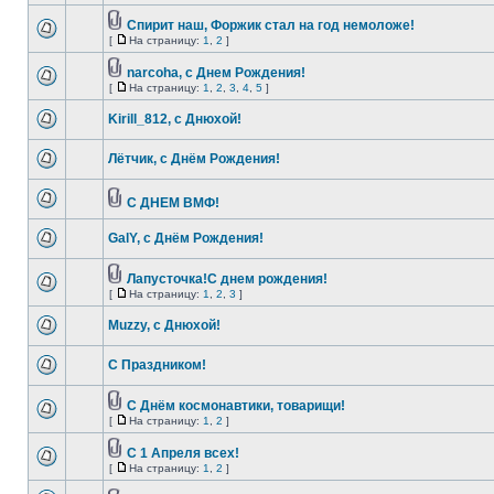
Спирит наш, Форжик стал на год немоложе!
[
На страницу:
1
,
2
]
narcoha, с Днем Рождения!
[
На страницу:
1
,
2
,
3
,
4
,
5
]
Kirill_812, с Днюхой!
Лётчик, с Днём Рождения!
С ДНЕМ ВМФ!
GalY, с Днём Рождения!
Лапусточка!С днем рождения!
[
На страницу:
1
,
2
,
3
]
Muzzy, с Днюхой!
С Праздником!
С Днём космонавтики, товарищи!
[
На страницу:
1
,
2
]
C 1 Апреля всех!
[
На страницу:
1
,
2
]