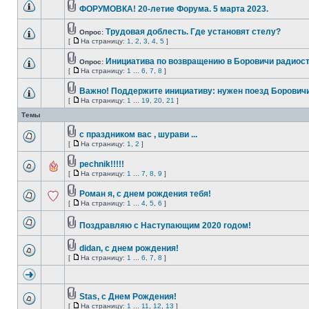
ФОРУМОВКА! 20-летие Форума. 5 марта 2023.
Трудовая доблесть. Где установят стелу?
Опрос:
[
На страницу:
1
,
2
,
3
,
4
,
5
]
Инициатива по возвращению в Боровичи радиост
Опрос:
[
На страницу:
1
...
6
,
7
,
8
]
Важно! Поддержите инициативу: нужен поезд Борович
[
На страницу:
1
...
19
,
20
,
21
]
Темы
с праздником вас , шурави ...
[
На страницу:
1
,
2
]
pechnik!!!!!
[
На страницу:
1
...
7
,
8
,
9
]
Роман я, с днем рождения тебя!
[
На страницу:
1
...
4
,
5
,
6
]
Поздравляю с Наступающим 2020 годом!
didan, с днем рождения!
[
На страницу:
1
...
6
,
7
,
8
]
Stas, с Днем Рождения!
[
На страницу:
1
...
11
,
12
,
13
]