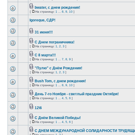
bwater, с днем рождения!
[
На страницу:
1
...
8
,
9
,
10
]
Igoreque, СДР!
31 июня!!!
С Днем пограничника!
[
На страницу:
1
,
2
,
3
]
C 8 марта!!!
[
На страницу:
1
...
7
,
8
,
9
]
"Пулю" с Днём Рождения!
[
На страницу:
1
,
2
,
3
]
Bush Tom, с днем рождения!
[
На страницу:
1
...
8
,
9
,
10
]
День 7-го Ноября - светлый праздник Октября!
[
На страницу:
1
...
4
,
5
,
6
]
12\6
С Днём Великой Победы!
[
На страницу:
1
...
4
,
5
,
6
]
С ДНЕМ МЕЖДУНАРОДНОЙ СОЛИДАРНОСТИ ТРУДЯЩ
[
На страницу:
1
,
2
]