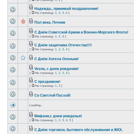
Надежда., принимай поздравления!
[
На страницу:
1
,
2
,
3
,
4
]
Пол века. Печник
С Днём Советской Армии и Военно-Морского Флота!
[
На страницу:
1
,
2
,
3
]
С Днём защитника Отечества!!!!
[
На страницу:
1
,
2
,
3
,
4
]
С Днём Ангела Оленьки!
Vesna, с днем рождения!
[
На страницу:
1
,
2
,
3
,
4
]
С праздником!
[
На страницу:
1
,
2
]
Со Светлой Пасхой!
Loading...
Мифаня,с днем рожденья!
[
На страницу:
1
,
2
,
3
,
4
,
5
]
С Днём торговли, бытового обслуживания и ЖКХ.