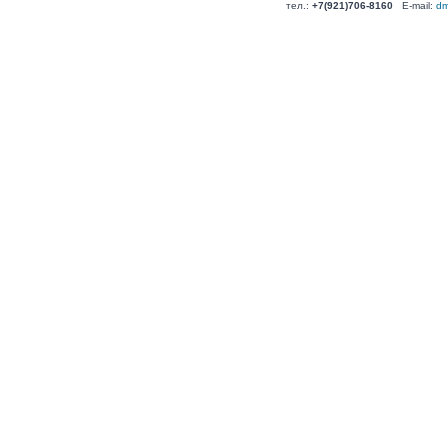
тел.:
+7(921)706-8160
E-mail:
dm