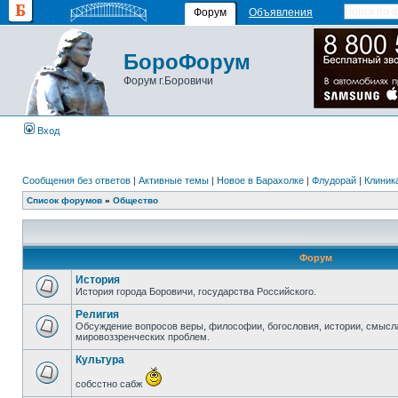
Форум
Объявления
БороФорум
Форум г.Боровичи
Вход
Сообщения без ответов
|
Активные темы
|
Новое в Барахолке
|
Флудорай
|
Клиника
Список форумов
»
Общество
Форум
История
История города Боровичи, государства Российского.
Религия
Обсуждение вопросов веры, философии, богословия, истории, смысл
мировоззренческих проблем.
Культура
собсстно сабж