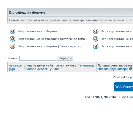
Кто сейчас на форуме
Сейчас этот форум просматривают: нет зарегистрированных пользователей и гости:
Непрочитанные сообщения
Нет непрочитанных с
Непрочитанные сообщения [ Популярная тема ]
Нет непрочитанных со
Непрочитанные сообщения [ Тема закрыта ]
Нет непрочитанных со
Найти:
netcraze
Лучшие цены на бытовую технику:
Телевизор
Лучшие цены на бытов
giga
Hisense 32A4N
- у нас!
москве двухкамерный
Powered by
p
тел.:
+7(921)706-8160
E-mail:
dm