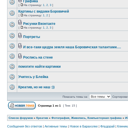
Графика
[
На страницу:
1
,
2
,
3
]
Картины с видами Боровичей
[
На страницу:
1
,
2
]
Рисунки Вконтакте
[
На страницу:
1
,
2
,
3
]
Портреты
И все-таки щедра земля наша Боровичская талантами….
Роспись на стене
помогите найти картинки
Учитесь у Блейка
Креатив, но не наш :))
Показать темы за:
Сортироват
Страница
1
из
1
[ Тем: 15 ]
Список форумов
»
Креатив
»
Фотография, Живопись, Компьютерная графика
»
И
Сообщения без ответов
|
Активные темы
|
Новое в Барахолке
|
Флудорай
|
Клиника