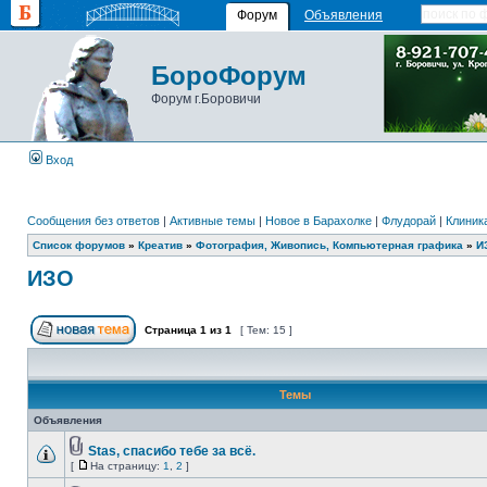
Форум
Объявления
БороФорум
Форум г.Боровичи
Вход
Сообщения без ответов
|
Активные темы
|
Новое в Барахолке
|
Флудорай
|
Клиника
Список форумов
»
Креатив
»
Фотография, Живопись, Компьютерная графика
»
И
ИЗО
Страница
1
из
1
[ Тем: 15 ]
Темы
Объявления
Stas, спасибо тебе за всё.
[
На страницу:
1
,
2
]