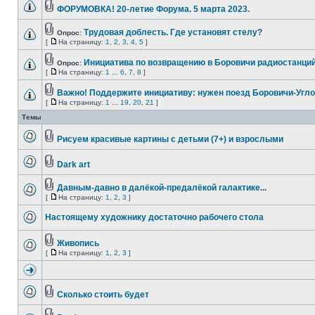
ФОРУМОВКА! 20-летие Форума. 5 марта 2023.
Трудовая доблесть. Где установят стелу?
Опрос:
[
На страницу:
1
,
2
,
3
,
4
,
5
]
Инициатива по возвращению в Боровичи радиостанций
Опрос:
[
На страницу:
1
...
6
,
7
,
8
]
Важно! Поддержите инициативу: нужен поезд Боровичи-Угло
[
На страницу:
1
...
19
,
20
,
21
]
Темы
Рисуем красивые картины с детьми (7+) и взрослыми
Dark art
Давным-давно в далёкой-предалёкой галактике...
[
На страницу:
1
,
2
,
3
]
Настоящему художнику достаточно рабочего стола
Живопись
[
На страницу:
1
,
2
,
3
]
Сколько стоить будет