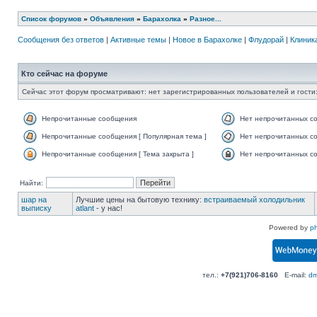
Список форумов
»
Объявления
»
Барахолка
»
Разное...
Сообщения без ответов
|
Активные темы
|
Новое в Барахолке
|
Флудорай
|
Клиника
Кто сейчас на форуме
Сейчас этот форум просматривают: нет зарегистрированных пользователей и гости:
Непрочитанные сообщения
Нет непрочитанных с
Непрочитанные сообщения [ Популярная тема ]
Нет непрочитанных со
Непрочитанные сообщения [ Тема закрыта ]
Нет непрочитанных со
Найти:
шар на
Лучшие цены на бытовую технику:
встраиваемый холодильник
выписку
atlant
- у нас!
Powered by
p
тел.:
+7(921)706-8160
E-mail:
dm