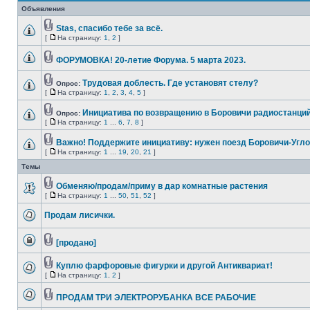
Объявления
Stas, спасибо тебе за всё.
[
На страницу:
1
,
2
]
ФОРУМОВКА! 20-летие Форума. 5 марта 2023.
Трудовая доблесть. Где установят стелу?
Опрос:
[
На страницу:
1
,
2
,
3
,
4
,
5
]
Инициатива по возвращению в Боровичи радиостанций
Опрос:
[
На страницу:
1
...
6
,
7
,
8
]
Важно! Поддержите инициативу: нужен поезд Боровичи-Угло
[
На страницу:
1
...
19
,
20
,
21
]
Темы
Обменяю/продам/приму в дар комнатные растения
[
На страницу:
1
...
50
,
51
,
52
]
Продам лисички.
[продано]
Куплю фарфоровые фигурки и другой Антиквариат!
[
На страницу:
1
,
2
]
ПРОДАМ ТРИ ЭЛЕКТРОРУБАНКА ВСЕ РАБОЧИЕ