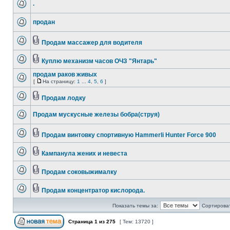
.
продан
Продам массажер для водителя
Куплю механизм часов ОЧЗ "Янтарь"
продам раков живых
[
На страницу:
1
...
4
,
5
,
6
]
Продам лодку
Продам мускусные железы бобра(струя)
Продам винтовку спортивную Hammerli Hunter Force 900
Кампанула жених и невеста
Продам соковыжималку
Продам концентратор кислорода.
Показать темы за:
Сортироват
Страница
1
из
275
[ Тем: 13720 ]