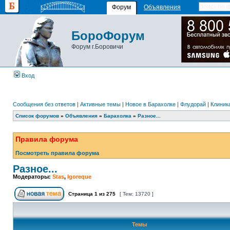
Форум
Объявления
БороФорум
Форум г.Боровичи
Вход
Сообщения без ответов
|
Активные темы
|
Новое в Барахолке
|
Флудорай
|
Клиника
Список форумов
»
Объявления
»
Барахолка
»
Разное...
Правила форума
Посмотреть правила форума
Разное...
Модераторы:
Stas
,
Igoreque
Страница
1
из
275
[ Тем: 13720 ]
Темы