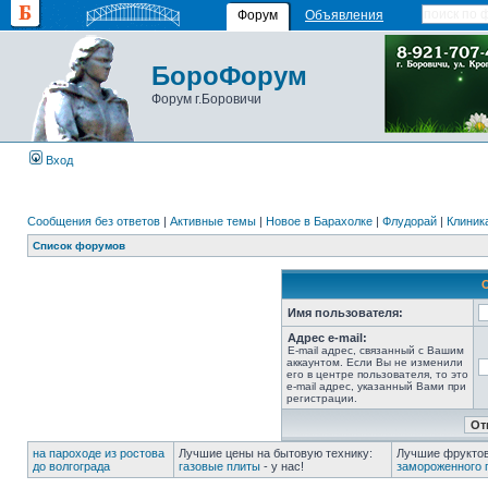
Форум
Объявления
БороФорум
Форум г.Боровичи
Вход
Сообщения без ответов
|
Активные темы
|
Новое в Барахолке
|
Флудорай
|
Клиника
Список форумов
Имя пользователя:
Адрес e-mail:
E-mail адрес, связанный с Вашим
аккаунтом. Если Вы не изменили
его в центре пользователя, то это
e-mail адрес, указанный Вами при
регистрации.
на пароходе из ростова
Лучшие цены на бытовую технику:
Лучшие фруктов
до волгограда
газовые плиты
- у нас!
замороженного 