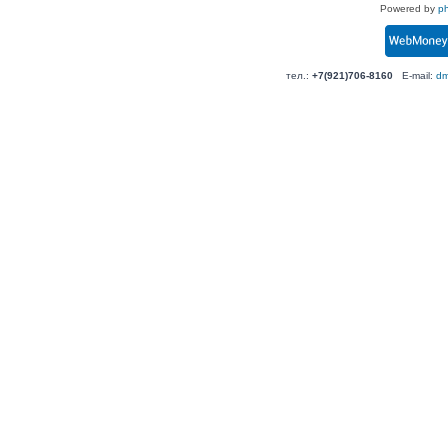
Powered by
p
тел.:
+7(921)706-8160
E-mail:
dm