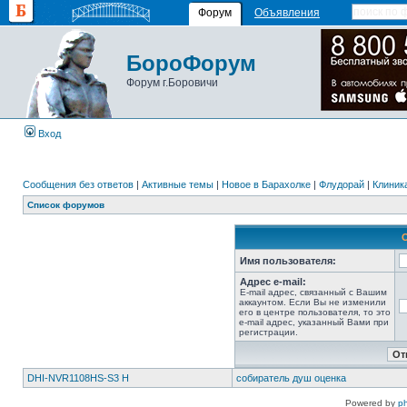
Форум
Объявления
БороФорум
Форум г.Боровичи
Вход
Сообщения без ответов
|
Активные темы
|
Новое в Барахолке
|
Флудорай
|
Клиника
Список форумов
Имя пользователя:
Адрес e-mail:
E-mail адрес, связанный с Вашим
аккаунтом. Если Вы не изменили
его в центре пользователя, то это
e-mail адрес, указанный Вами при
регистрации.
DHI-NVR1108HS-S3 H
собиратель душ оценка
Powered by
p