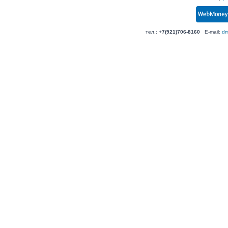
тел.:
+7(921)706-8160
E-mail:
dm