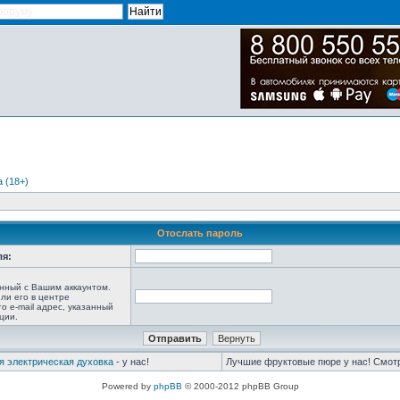
 (18+)
Отослать пароль
ля:
анный с Вашим аккаунтом.
ли его в центре
то e-mail адрес, указанный
ции.
я электрическая духовка
- у нас!
Лучшие фруктовые пюре у нас! Смот
Powered by
phpBB
© 2000-2012 phpBB Group