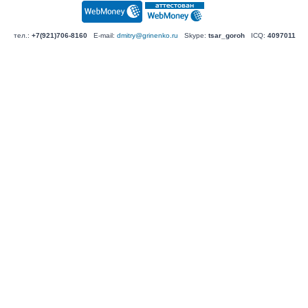
тел.:
+7(921)706-8160
E-mail:
dmitry@grinenko.ru
Skype:
tsar_goroh
ICQ:
4097011