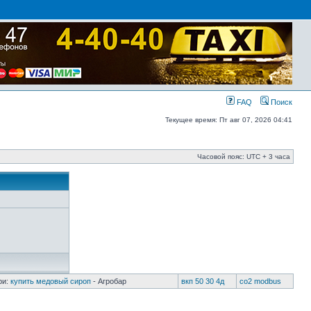
FAQ
Поиск
Текущее время: Пт авг 07, 2026 04:41
Часовой пояс: UTC + 3 часа
ри:
купить медовый сироп
- Агробар
вкп 50 30 4д
co2 modbus