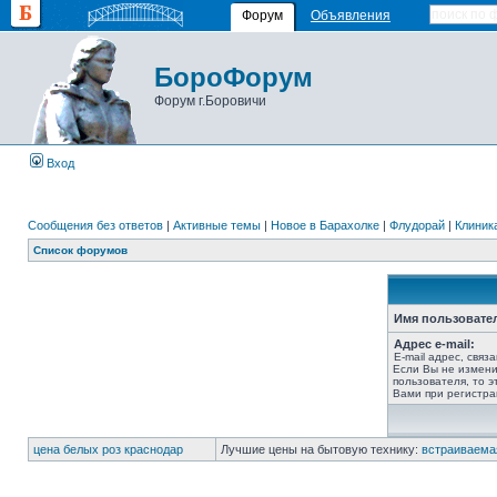
Форум
Объявления
БороФорум
Форум г.Боровичи
Вход
Сообщения без ответов
|
Активные темы
|
Новое в Барахолке
|
Флудорай
|
Клиника
Список форумов
Имя пользовате
Адрес e-mail:
E-mail адрес, связ
Если Вы не измени
пользователя, то э
Вами при регистра
цена белых роз краснодар
Лучшие цены на бытовую технику:
встраиваема