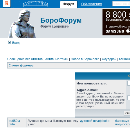
Форум
Объявления
БороФорум
Форум г.Боровичи
Вход
Сообщения без ответов
|
Активные темы
|
Новое в Барахолке
|
Флудорай
|
Клиника
Список форумов
Имя пользователя:
Адрес e-mail:
E-mail адрес, связанный с Вашим
аккаунтом. Если Вы не изменили
его в центре пользователя, то это
e-mail адрес, указанный Вами при
регистрации.
su650 a
Лучшие цены на бытовую технику:
духовой шкаф beko
-
барнхаус 
data
у нас!
подмоско