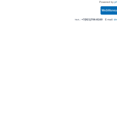
Powered by
p
тел.:
+7(921)706-8160
E-mail:
dm