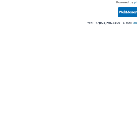
Powered by
p
тел.:
+7(921)706-8160
E-mail:
dm