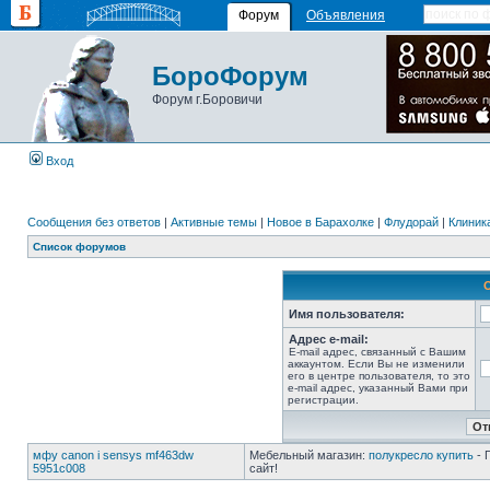
Форум
Объявления
БороФорум
Форум г.Боровичи
Вход
Сообщения без ответов
|
Активные темы
|
Новое в Барахолке
|
Флудорай
|
Клиника
Список форумов
Имя пользователя:
Адрес e-mail:
E-mail адрес, связанный с Вашим
аккаунтом. Если Вы не изменили
его в центре пользователя, то это
e-mail адрес, указанный Вами при
регистрации.
мфу canon i sensys mf463dw
Мебельный магазин:
полукресло купить
- 
5951c008
сайт!