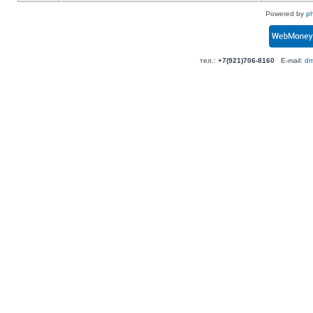
Powered by
p
тел.:
+7(921)706-8160
E-mail:
dm