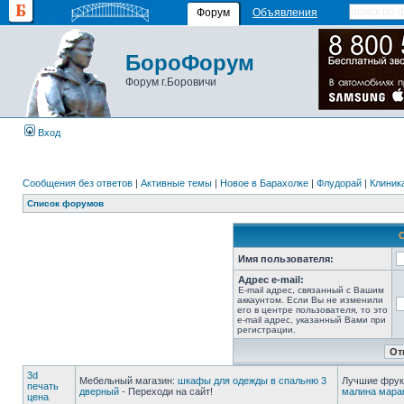
Форум
Объявления
БороФорум
Форум г.Боровичи
Вход
Сообщения без ответов
|
Активные темы
|
Новое в Барахолке
|
Флудорай
|
Клиника
Список форумов
Имя пользователя:
Адрес e-mail:
E-mail адрес, связанный с Вашим
аккаунтом. Если Вы не изменили
его в центре пользователя, то это
e-mail адрес, указанный Вами при
регистрации.
3d
Мебельный магазин:
шкафы для одежды в спальню 3
Лучшие фрук
печать
дверный
- Переходи на сайт!
малина мара
цена