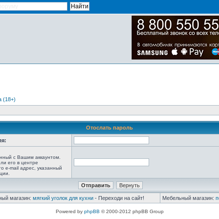
 (18+)
Отослать пароль
ля:
анный с Вашим аккаунтом.
ли его в центре
то e-mail адрес, указанный
ции.
ный магазин:
мягкий уголок для кухни
- Переходи на сайт!
Мебельный магазин:
п
Powered by
phpBB
© 2000-2012 phpBB Group