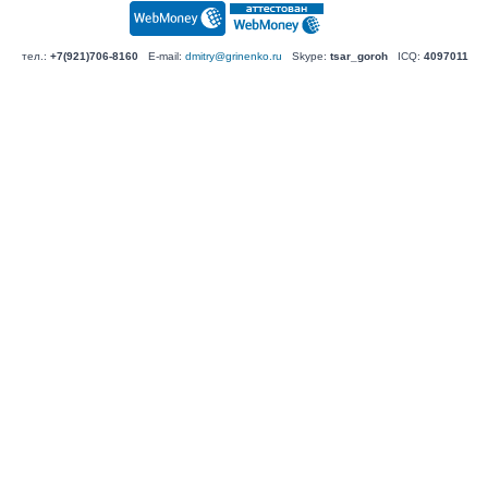
тел.:
+7(921)706-8160
E-mail:
dmitry@grinenko.ru
Skype:
tsar_goroh
ICQ:
4097011