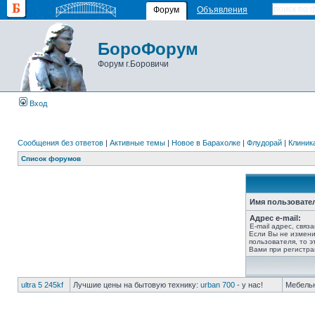
Форум
Объявления
БороФорум
Форум г.Боровичи
Вход
Сообщения без ответов
|
Активные темы
|
Новое в Барахолке
|
Флудорай
|
Клиника
Список форумов
Имя пользовате
Адрес e-mail:
E-mail адрес, связ
Если Вы не измени
пользователя, то э
Вами при регистра
ultra 5 245kf
Лучшие цены на бытовую технику:
urban 700
- у нас!
Мебель