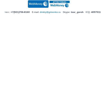
тел.:
+7(921)706-8160
E-mail:
dmitry@grinenko.ru
Skype:
tsar_goroh
ICQ:
4097011