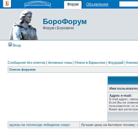
Форум
Объявления
БороФорум
Форум г.Боровичи
Вход
Сообщения без ответов
|
Активные темы
|
Новое в Барахолке
|
Флудорай
|
Клиника
Список форумов
Имя пользовате
Адрес e-mail:
E-mail адрес, связ
Если Вы не измени
пользователя, то э
Вами при регистра
круизы на теплоходе лебединое озеро
Лучшие цены на бытовую технику: