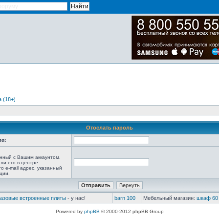
 (18+)
Отослать пароль
ля:
анный с Вашим аккаунтом.
ли его в центре
то e-mail адрес, указанный
ции.
газовые встроенные плиты
- у нас!
barn 100
Мебельный магазин:
шкаф 60 
Powered by
phpBB
© 2000-2012 phpBB Group