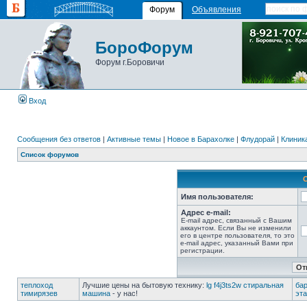
Форум
Объявления
БороФорум
Форум г.Боровичи
Вход
Сообщения без ответов
|
Активные темы
|
Новое в Барахолке
|
Флудорай
|
Клиника
Список форумов
Имя пользователя:
Адрес e-mail:
E-mail адрес, связанный с Вашим
аккаунтом. Если Вы не изменили
его в центре пользователя, то это
e-mail адрес, указанный Вами при
регистрации.
теплоход
Лучшие цены на бытовую технику:
lg f4j3ts2w стиральная
ба
тимирязев
машина
- у нас!
эт