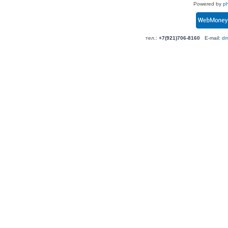
Powered by
p
тел.:
+7(921)706-8160
E-mail:
dm