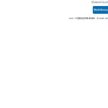
Powered by
p
тел.:
+7(921)706-8160
E-mail:
dm