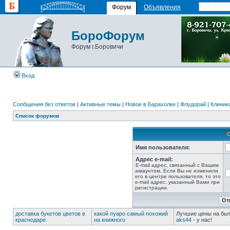
Форум
Объявления
БороФорум
Форум г.Боровичи
Вход
Сообщения без ответов
|
Активные темы
|
Новое в Барахолке
|
Флудорай
|
Клиника
Список форумов
Имя пользователя:
Адрес e-mail:
E-mail адрес, связанный с Вашим
аккаунтом. Если Вы не изменили
его в центре пользователя, то это
e-mail адрес, указанный Вами при
регистрации.
доставка букетов цветов в
какой пуаро самый похожий
Лучшие цены на быт
краснодаре
на книжного
aks44
- у нас!