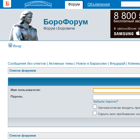
Форум
Объявления
БороФорум
Форум г.Боровичи
Вход
Сообщения без ответов
|
Активные темы
|
Новое в Барахолке
|
Флудорай
|
Клиника
Список форумов
Имя пользователя:
Пароль:
Забыли пароль?
Автоматически входить пр
Скрыть мое пребывание на
Список форумов