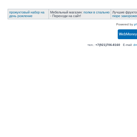
прожуктовый набор на
Мебельный магазин:
полки в спальню
Лучшие фрукто
день рожление
- Переходи на сайт!
пюре замороже
Powered by
p
тел.:
+7(921)706-8160
E-mail:
dm