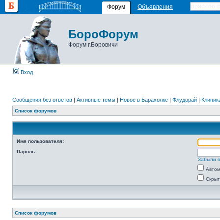
Форум
Объявления
БороФорум
Форум г.Боровичи
Вход
Сообщения без ответов
|
Активные темы
|
Новое в Барахолке
|
Флудорай
|
Клиника
Список форумов
Имя пользователя:
Пароль:
Забыли 
Автом
Скрыт
Список форумов