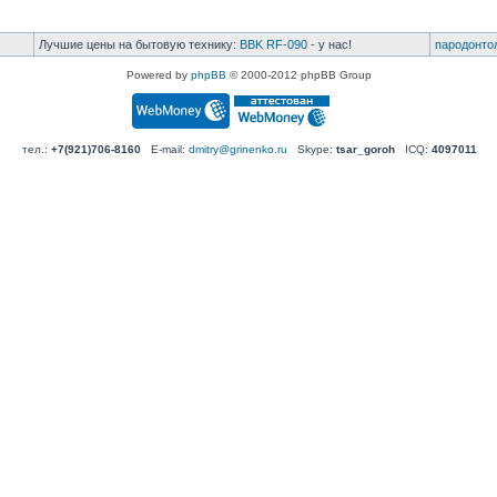
Лучшие цены на бытовую технику:
BBK RF-090
- у нас!
пародонто
Powered by
phpBB
© 2000-2012 phpBB Group
тел.:
+7(921)706-8160
E-mail:
dmitry@grinenko.ru
Skype:
tsar_goroh
ICQ:
4097011