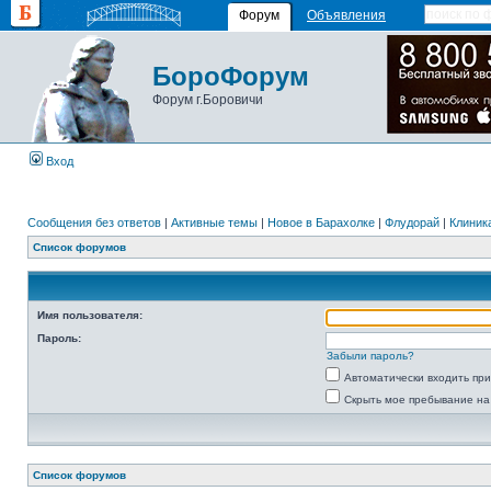
Форум
Объявления
БороФорум
Форум г.Боровичи
Вход
Сообщения без ответов
|
Активные темы
|
Новое в Барахолке
|
Флудорай
|
Клиника
Список форумов
Имя пользователя:
Пароль:
Забыли пароль?
Автоматически входить пр
Скрыть мое пребывание на
Список форумов