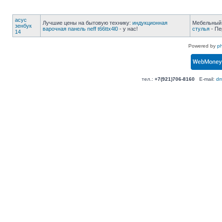
асус
Лучшие цены на бытовую технику:
индукционная
Мебельный
зенбук
варочная панель neff t66ttx4l0
- у нас!
стулья
- Пе
14
Powered by
p
тел.:
+7(921)706-8160
E-mail:
dm