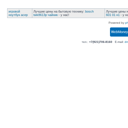
игровой
Лучшие цены на бытовую технику:
bosch
Лучшие цены н
ноутбук асер
twk8613p чайник
- у нас!
601 01 н1
- у н
Powered by
p
тел.:
+7(921)706-8160
E-mail:
dm