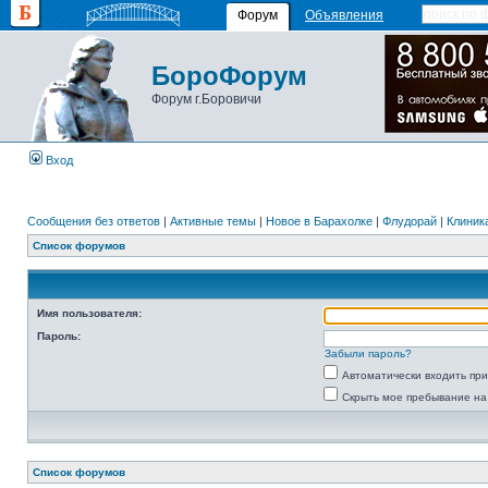
Форум
Объявления
БороФорум
Форум г.Боровичи
Вход
Сообщения без ответов
|
Активные темы
|
Новое в Барахолке
|
Флудорай
|
Клиника
Список форумов
Имя пользователя:
Пароль:
Забыли пароль?
Автоматически входить пр
Скрыть мое пребывание на
Список форумов