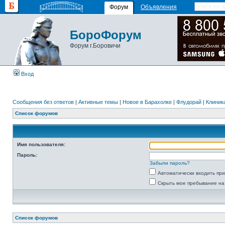
Форум
Объявления
БороФорум
Форум г.Боровичи
Вход
Сообщения без ответов
|
Активные темы
|
Новое в Барахолке
|
Флудорай
|
Клиника
Список форумов
Имя пользователя:
Пароль:
Забыли пароль?
Автоматически входить пр
Скрыть мое пребывание на
Список форумов