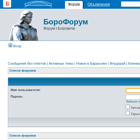
Форум
Объявления
БороФорум
Форум г.Боровичи
Вход
Сообщения без ответов
|
Активные темы
|
Новое в Барахолке
|
Флудорай
|
Клиника
Список форумов
Имя пользователя:
Пароль:
Забыли 
Автом
Скрыт
Список форумов