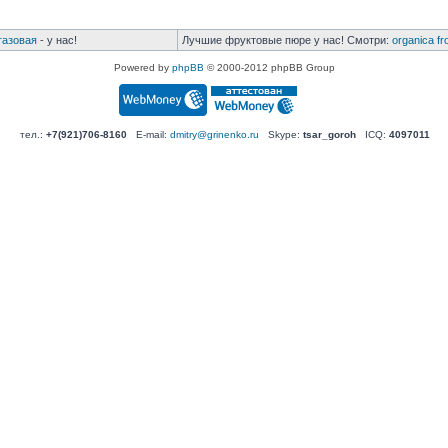
газовая
- у нас!
Лучшие фруктовые пюре у нас! Смотри:
organica fr
Powered by
phpBB
© 2000-2012 phpBB Group
тел.:
+7(921)706-8160
E-mail:
dmitry@grinenko.ru
Skype:
tsar_goroh
ICQ:
4097011