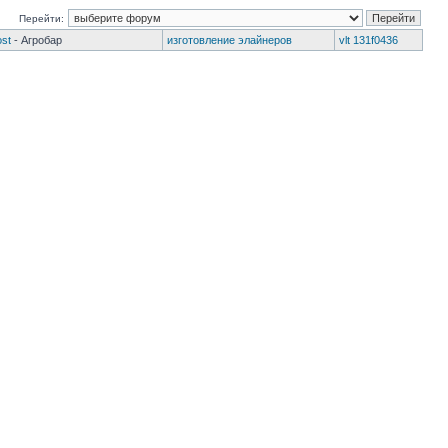
Перейти:
ost
- Агробар
изготовление элайнеров
vlt 131f0436