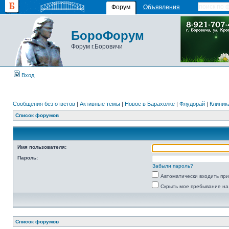
Форум
Объявления
БороФорум
Форум г.Боровичи
Вход
Сообщения без ответов
|
Активные темы
|
Новое в Барахолке
|
Флудорай
|
Клиника
Список форумов
Имя пользователя:
Пароль:
Забыли пароль?
Автоматически входить пр
Скрыть мое пребывание на
Список форумов