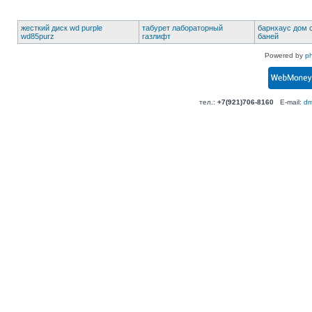
жесткий диск wd purple
табурет лабораторный
барнхаус дом 
wd85purz
газлифт
баней
Powered by
p
тел.:
+7(921)706-8160
E-mail:
dm