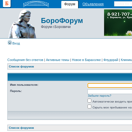
Форум
Объявления
БороФорум
Форум г.Боровичи
Вход
Сообщения без ответов
|
Активные темы
|
Новое в Барахолке
|
Флудорай
|
Клиника
Список форумов
Имя пользователя:
Пароль:
Забыли пароль?
Автоматически входить пр
Скрыть мое пребывание на
Список форумов