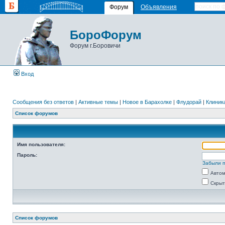
Форум
Объявления
БороФорум
Форум г.Боровичи
Вход
Сообщения без ответов
|
Активные темы
|
Новое в Барахолке
|
Флудорай
|
Клиника
Список форумов
Имя пользователя:
Пароль:
Забыли 
Автом
Скрыт
Список форумов