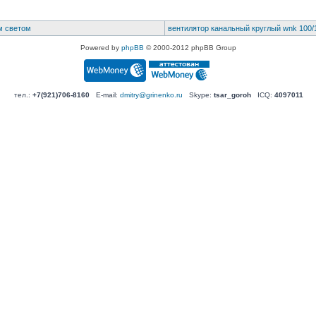
м светом
вентилятор канальный круглый wnk 100/
Powered by
phpBB
© 2000-2012 phpBB Group
тел.:
+7(921)706-8160
E-mail:
dmitry@grinenko.ru
Skype:
tsar_goroh
ICQ:
4097011