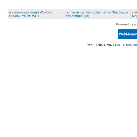
материнская плата ASRock
галтовка cap vibro plus - zhm- 95а (чаша
Лу
B650M Pro RS WiFi
без сепарации)
ма
Powered by
p
тел.:
+7(921)706-8160
E-mail:
dm