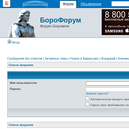
Форум
Объявления
БороФорум
Форум г.Боровичи
Вход
Сообщения без ответов
|
Активные темы
|
Новое в Барахолке
|
Флудорай
|
Клиника
Список форумов
Имя пользователя:
Пароль:
Забыли пароль?
Автоматически входить пр
Скрыть мое пребывание на
Список форумов