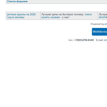
Список форумов
речные круизы на 2026
Лучшие цены на бытовую технику:
плита
Лучши
год из москвы
купить газовая
- у нас!
dm104
Powered by
p
тел.:
+7(921)706-8160
E-mail:
dm