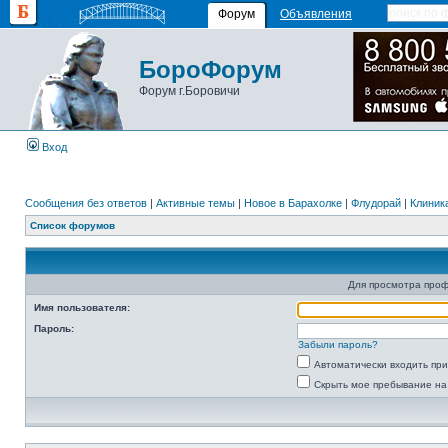
Форум
Объявления
БороФорум
Форум г.Боровичи
Вход
Сообщения без ответов
|
Активные темы
|
Новое в Барахолке
|
Флудорай
|
Клиника
Список форумов
Для просмотра про
Имя пользователя:
Пароль:
Забыли пароль?
Автоматически входить пр
Скрыть мое пребывание на